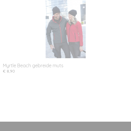
Myrtle Beach gebreide muts
€ 8,90