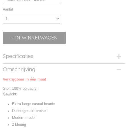
Aantal
IN WINKELWAGEN
Specificaties
Productcode
Omschrijving
MB7118-01
Verkrijgbaar in één maat
Productcode leverancier
MB7118
Stof: 100% poluacryl
Gewicht:
Extra lange casual beanie
Dubbelgestikt breisel
Modern model
2 kleurig