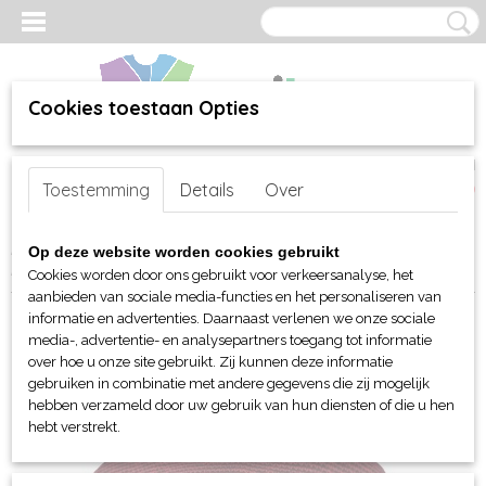
Cookies toestaan Opties
Inloggen
Registreren
UW WINKELWAGEN
Toestemming
Details
Over
Geen producten
(0)
Home
>
webshop
>
Per merk
>
Myrtle Beach hoofd-handen
>
Op deze website worden cookies gebruikt
Mutsen en Beanies
> Myrtle Beach Casual lange Beanie
Cookies worden door ons gebruikt voor verkeersanalyse, het
aanbieden van sociale media-functies en het personaliseren van
informatie en advertenties. Daarnaast verlenen we onze sociale
media-, advertentie- en analysepartners toegang tot informatie
over hoe u onze site gebruikt. Zij kunnen deze informatie
gebruiken in combinatie met andere gegevens die zij mogelijk
hebben verzameld door uw gebruik van hun diensten of die u hen
hebt verstrekt.