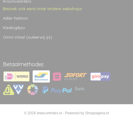
Kroonvaarders
Bezoek ook eens onze andere webshops:
Adler-fashion
Kleding4jou
(suikervrij ijs)
Omni-Vitaal
Betaalmethodes
© 2026 www.omnitex.nl - Powered by Shoppagina.nl