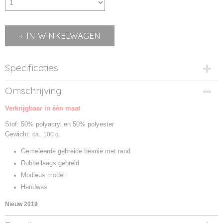
IN WINKELWAGEN
Specificaties
Productcode
Omschrijving
MB7122-112846
Verkrijgbaar in één maat
Productcode leverancier
MB7122
Stof: 50% polyacryl en 50% polyester
Gewicht:
ca.. 100 g
Gemeleerde gebreide beanie met rand
Dubbellaags gebreid
Modieus model
Handwas
Nieuw 2019