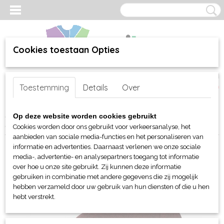
Cookies toestaan Opties
Inloggen
Registreren
UW WINKELWAGEN
Toestemming
Details
Over
Geen producten
(0)
Home
>
webshop
>
Per merk
>
Myrtle Beach hoofd-handen
>
Op deze website worden cookies gebruikt
Mutsen en Beanies
> Myrtle Beach gemeleerde Beanie
Cookies worden door ons gebruikt voor verkeersanalyse, het
aanbieden van sociale media-functies en het personaliseren van
informatie en advertenties. Daarnaast verlenen we onze sociale
media-, advertentie- en analysepartners toegang tot informatie
over hoe u onze site gebruikt. Zij kunnen deze informatie
gebruiken in combinatie met andere gegevens die zij mogelijk
hebben verzameld door uw gebruik van hun diensten of die u hen
hebt verstrekt.