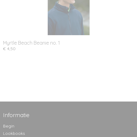
Myrtle Beach Beanie no. 1
€ 4,50
Informatie
Begin
Lookbooks