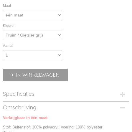
Maat
Kleuren
Aantal
IN WINKELWAGEN
Specificaties
Productcode
Omschrijving
MB7993-01
Verkrijgbaar in één maat
Productcode leverancier
MB7993
Stof: Buitenstof: 100% polyacryl; Voering: 100% polyester