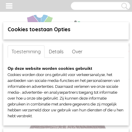
Cookies toestaan Opties
Inloggen
Registreren
UW WINKELWAGEN
Toestemming
Details
Over
Geen producten
(0)
Home
>
webshop
>
Per merk
>
Myrtle Beach hoofd-handen
>
Op deze website worden cookies gebruikt
Mutsen en Beanies
> Myrtle Beach Urban gebreide muts
Cookies worden door ons gebruikt voor verkeersanalyse, het
aanbieden van sociale media-functies en het personaliseren van
informatie en advertenties. Daarnaast verlenen we onze sociale
media-, advertentie- en analysepartners toegang tot informatie
over hoe u onze site gebruikt. Zij kunnen deze informatie
gebruiken in combinatie met andere gegevens die zij mogelijk
hebben verzameld door uw gebruik van hun diensten of die u hen
hebt verstrekt.