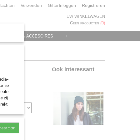
lachten
Verzenden
Giften
Inloggen
Registreren
UW WINKELWAGEN
Geen producten
(0)
 KLEDING EN ACCESOIRES
+
nie
Ook interessant
edia-
 onze
 site
e zij
rekt.
toestaan