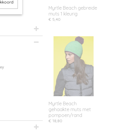
akkoord
Myrtle Beach gebreide
muts 1 kleurig
€ 5,40
sey
Myrtle Beach
gehaakte muts met
pompoen/rand
€ 18,80