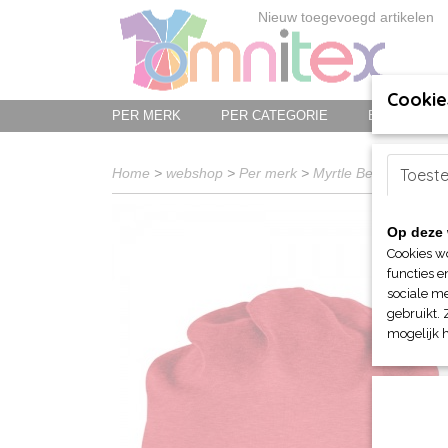
Nieuw toegevoegd artikelen
Cookie
PER MERK
PER CATEGORIE
BED-, BAD-
Home
>
webshop
>
Per merk
>
Myrtle Beach hoofd-
Toest
Op deze 
Cookies w
functies e
sociale me
gebruikt. 
mogelijk 