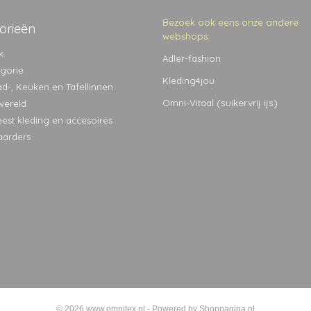
Bezoek ook eens onze andere
orieën
webshops:
k
Adler-fashion
egorie
Kleding4jou
ad-, Keuken en Tafellinnen
(suikervrij ijs)
Omni-Vitaal
wereld
eest kleding en accesoires
aarders
© 2026 www.omnitex.nl - Powered by Shoppagina.nl