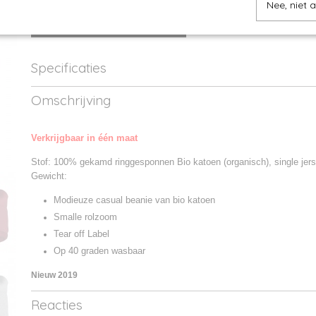
Nee, niet 
IN WINKELWAGEN
Specificaties
Productcode
MB7113-01
Omschrijving
Productcode leverancier
MB7113
Verkrijgbaar in één maat
Stof: 100% gekamd ringgesponnen Bio katoen (organisch), single jer
Gewicht:
Modieuze casual beanie van bio katoen
Smalle rolzoom
Tear off Label
Op 40 graden wasbaar
Nieuw 2019
Reacties