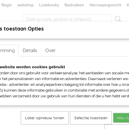
Begin
webshop
Lookbooks
Bedrukken
Herroepingsrecht
K
s toestaan Opties
, KEUKEN EN TAFELLINNEN
SOKKENWERELD
KERST/FEEST
handen
emming
>
Mutsen en Beanies
Details
Over
> Myrtle Beach Bio Katoen Beanie
Myrtle Beach Bio Katoen Bea
website worden cookies gebruikt
orden door ons gebruikt voor verkeersanalyse, het aanbieden van sociale m
€ 8,90
n het personaliseren van informatie en advertenties. Daarnaast verlenen we
(inclusief btw 21%)
dia-, advertentie- en analysepartners toegang tot informatie over hoe u onze
Zij kunnen deze informatie gebruiken in combinatie met andere gegevens di
Maat
Kleuren
hebben verzameld door uw gebruik van hun diensten of die u hen hebt verst
Aantal
Later opnieuw tonen
Selectie toestaan
Alles 