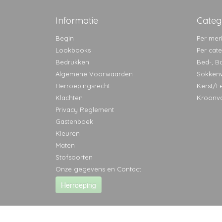
Informatie
Categ
Begin
Per mer
Lookbooks
Per cat
Bedrukken
Bed-, B
Algemene Voorwaarden
Sokken
Herroepingsrecht
Kerst/F
Klachten
Kroonv
Privacy Reglement
Gastenboek
Kleuren
Maten
Stofsoorten
Onze gegevens en Contact
Herroeping