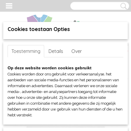
Cookies toestaan Opties
Inloggen
Registreren
UW WINKELWAGEN
Toestemming
Details
Over
Geen producten
(0)
Home
>
webshop
>
Per merk
>
Myrtle Beach hoofd-handen
>
Op deze website worden cookies gebruikt
Hoofd- en polsbanden
> Myrtle Beach Bio Katoen hoofdband
Cookies worden door ons gebruikt voor verkeersanalyse, het
aanbieden van sociale media-functies en het personaliseren van
informatie en advertenties. Daarnaast verlenen we onze sociale
media-, advertentie- en analysepartners toegang tot informatie
over hoe u onze site gebruikt. Zij kunnen deze informatie
gebruiken in combinatie met andere gegevens die zij mogelijk
hebben verzameld door uw gebruik van hun diensten of die u hen
hebt verstrekt.