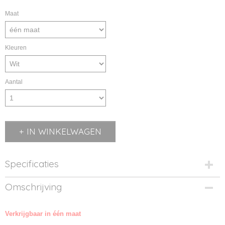
Maat
Kleuren
Aantal
IN WINKELWAGEN
Specificaties
Productcode
Omschrijving
MB7135-01
Productcode leverancier
Verkrijgbaar in één maat
MB7135