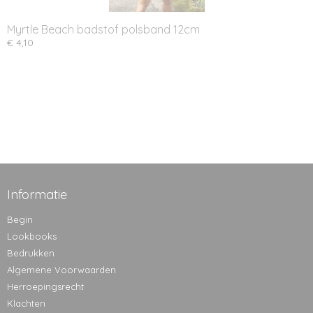
Myrtle Beach badstof polsband 12cm
€ 4,10
Informatie
Begin
Lookbooks
Bedrukken
Algemene Voorwaarden
Herroepingsrecht
Klachten