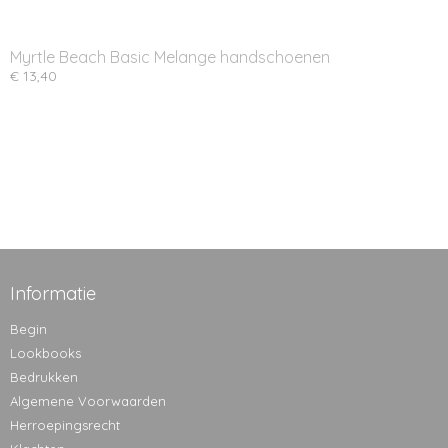
Myrtle Beach Basic Melange handschoenen
€ 13,40
Informatie
Begin
Lookbooks
Bedrukken
Algemene Voorwaarden
Herroepingsrecht