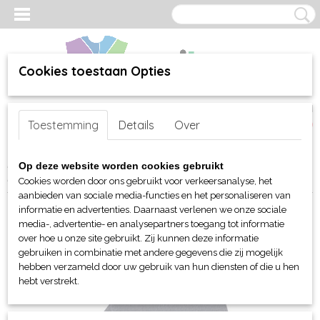
Cookies toestaan Opties
Inloggen
Registreren
UW WINKELWAGEN
Toestemming
Details
Over
Geen producten
(0)
Home
>
webshop
>
Per merk
>
Myrtle Beach hoofd-handen
>
Op deze website worden cookies gebruikt
Handschoenen
> Myrtle Beach gebreide handschoenen
Cookies worden door ons gebruikt voor verkeersanalyse, het
aanbieden van sociale media-functies en het personaliseren van
informatie en advertenties. Daarnaast verlenen we onze sociale
media-, advertentie- en analysepartners toegang tot informatie
over hoe u onze site gebruikt. Zij kunnen deze informatie
gebruiken in combinatie met andere gegevens die zij mogelijk
hebben verzameld door uw gebruik van hun diensten of die u hen
hebt verstrekt.