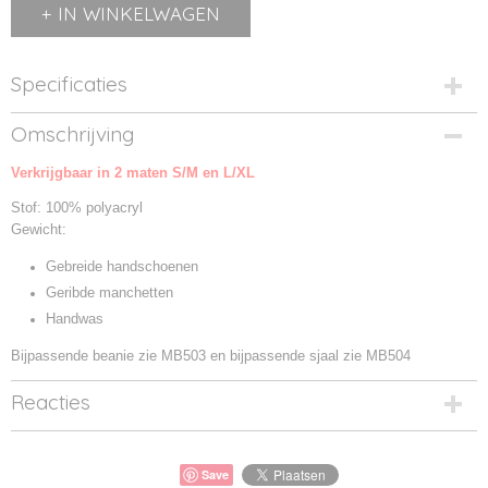
IN WINKELWAGEN
Specificaties
Productcode
Omschrijving
MB505-1
Verkrijgbaar in 2 maten S/M en L/XL
Productcode leverancier
MB505
Stof: 100% polyacryl
Gewicht:
Gebreide handschoenen
Geribde manchetten
Handwas
Bijpassende beanie zie MB503 en bijpassende sjaal zie MB504
Reacties
Save