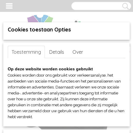
Cookies toestaan Opties
Inloggen
Registreren
UW WINKELWAGEN
Toestemming
Details
Over
Geen producten
(0)
Home
>
webshop
>
Per merk
>
Myrtle Beach hoofd-handen
>
Caps
Op deze website worden cookies gebruikt
> Myrtle Beach 6 panelen Sport Mesh cap
Cookies worden door ons gebruikt voor verkeersanalyse, het
aanbieden van sociale media-functies en het personaliseren van
informatie en advertenties. Daarnaast verlenen we onze sociale
media-, advertentie- en analysepartners toegang tot informatie
over hoe u onze site gebruikt. Zij kunnen deze informatie
gebruiken in combinatie met andere gegevens die zij mogelijk
hebben verzameld door uw gebruik van hun diensten of die u hen
hebt verstrekt.