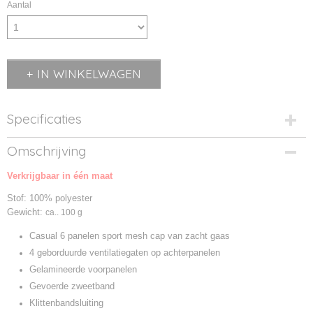
Aantal
IN WINKELWAGEN
Specificaties
Productcode
Omschrijving
MB6214-01
Verkrijgbaar in één maat
Productcode leverancier
MB6214
Stof: 100% polyester
Gewicht:
ca.. 100 g
Casual 6 panelen sport mesh cap van zacht gaas
4 geborduurde ventilatiegaten op achterpanelen
Gelamineerde voorpanelen
Gevoerde zweetband
Klittenbandsluiting