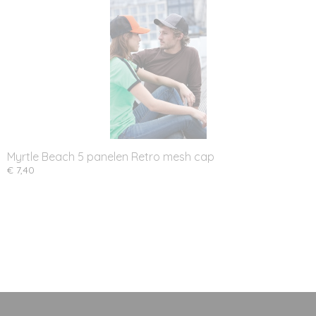
Myrtle Beach 5 panelen Retro mesh cap
€ 7,40