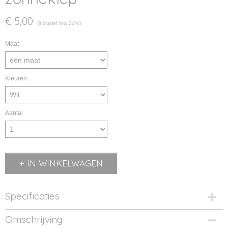
€ 5,00
(inclusief btw 21%)
Maat
Kleuren
Aantal
IN WINKELWAGEN
Specificaties
Productcode
Omschrijving
MB096-01