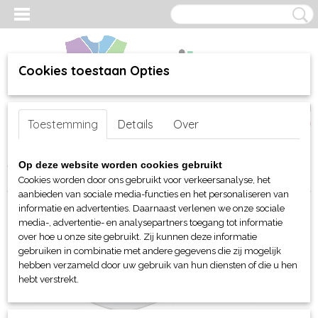
Cookies toestaan Opties
Inloggen
Registreren
UW WINKELWAGEN
Toestemming
Details
Over
Geen producten
(0)
Home
>
webshop
>
Per merk
>
Myrtle Beach hoofd-handen
>
Caps
Op deze website worden cookies gebruikt
> Myrtle Beach Fashion zonneklep
Cookies worden door ons gebruikt voor verkeersanalyse, het
aanbieden van sociale media-functies en het personaliseren van
informatie en advertenties. Daarnaast verlenen we onze sociale
media-, advertentie- en analysepartners toegang tot informatie
over hoe u onze site gebruikt. Zij kunnen deze informatie
gebruiken in combinatie met andere gegevens die zij mogelijk
hebben verzameld door uw gebruik van hun diensten of die u hen
hebt verstrekt.