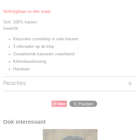
Productcode leverancier
Verkrijgbaar in één maat
MB096
Stof: 100% katoen
Gewicht:
Klassieke zonneklep in vele kleuren
3 stiknaden op de klep
Gewatteerde katoenen zweetband
Klittenbandsluiting
Handwas
Reacties
Save
Ook interessant