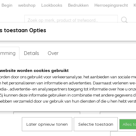
Begin
webshop
Lookbooks
Bedrukken
Herroepingsrecht
K
s toestaan Opties
, KEUKEN EN TAFELLINNEN
SOKKENWERELD
KERST/FEEST
handen
emming
>
Caps
Details
> Myrtle Beach 6 panelen Micro-Edge Sport cap
Over
Myrtle Beach 6 panelen Micr
website worden cookies gebruikt
Sport cap
orden door ons gebruikt voor verkeersanalyse, het aanbieden van sociale m
n het personaliseren van informatie en advertenties. Daarnaast verlenen we
dia-, advertentie- en analysepartners toegang tot informatie over hoe u onze
€ 9,90
Zij kunnen deze informatie gebruiken in combinatie met andere gegevens di
(inclusief btw 21%)
hebben verzameld door uw gebruik van hun diensten of die u hen hebt verst
Maat
Kleuren
Later opnieuw tonen
Selectie toestaan
Alles 
Aantal