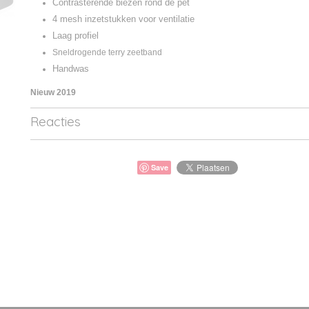
Contrasterende biezen rond de pet
4 mesh inzetstukken voor ventilatie
Laag profiel
Sneldrogende terry zeetband
Handwas
Nieuw 2019
Reacties
Save