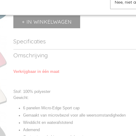
Nee, niet 
IN WINKELWAGEN
Specificaties
Productcode
MB6156-01
Omschrijving
Productcode leverancier
MB6156
Verkrijgbaar in één maat
Stof: 100% polyester
Gewicht:
6 panelen Micro-Edge Sport cap
Gemaakt van microvbezel voor alle weersomstandigheden
Winddicht en waterafstotend
Ademend