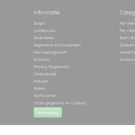
Informatie
Categ
Begin
Per mer
Lookbooks
Per cat
Bedrukken
Bed-, B
Algemene Voorwaarden
Sokken
Herroepingsrecht
Kerst/F
Klachten
Kroonv
Privacy Reglement
Gastenboek
Kleuren
Maten
Stofsoorten
Onze gegevens en Contact
Herroeping