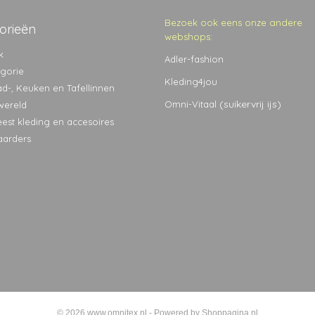
Bezoek ook eens onze andere
orieën
webshops:
k
Adler-fashion
egorie
Kleding4jou
ad-, Keuken en Tafellinnen
(suikervrij ijs)
Omni-Vitaal
wereld
eest kleding en accesoires
aarders
© 2026 www.omnitex.nl - Powered by Shoppagina.nl