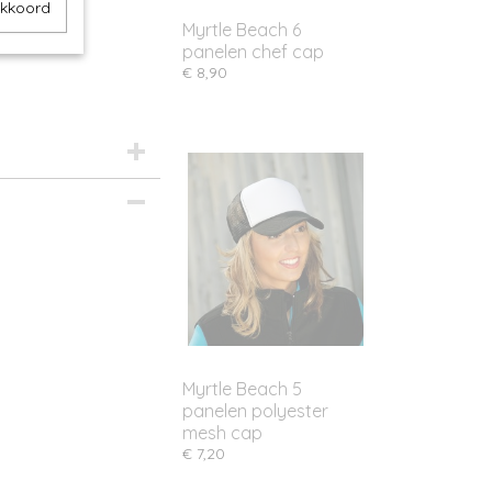
akkoord
Myrtle Beach 6
panelen chef cap
€ 8,90
Myrtle Beach 5
panelen polyester
mesh cap
€ 7,20