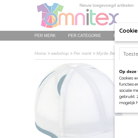
Nieuw toegevoegd artikelen
Cookie
PER MERK
PER CATEGORIE
BED-, BAD-
Home
>
webshop
>
Per merk
>
Myrtle Beach hoofd-
Toest
Op deze 
Cookies w
functies e
sociale me
gebruikt. 
mogelijk 