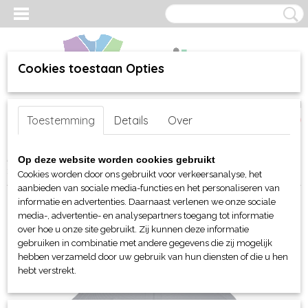
Cookies toestaan Opties
Inloggen
Registreren
UW WINKELWAGEN
Toestemming
Details
Over
Geen producten
(0)
Home
>
webshop
>
Per merk
>
Myrtle Beach hoofd-handen
>
Caps
Op deze website worden cookies gebruikt
> Myrtle Beacxh 6 panelen Functie cap
Cookies worden door ons gebruikt voor verkeersanalyse, het
aanbieden van sociale media-functies en het personaliseren van
informatie en advertenties. Daarnaast verlenen we onze sociale
media-, advertentie- en analysepartners toegang tot informatie
over hoe u onze site gebruikt. Zij kunnen deze informatie
gebruiken in combinatie met andere gegevens die zij mogelijk
hebben verzameld door uw gebruik van hun diensten of die u hen
hebt verstrekt.