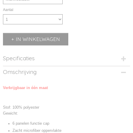
Aantal
IN WINKELWAGEN
Specificaties
Productcode
Omschrijving
MB6205-01
Productcode leverancier
Verkrijgbaar in één maat
MB6205
Stof: 100% polyester
Gewicht:
6 panelen functie cap
Zacht microfiber oppervlakte