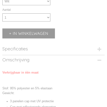
Aantal
IN WINKELWAGEN
Specificaties
Productcode
Omschrijving
MB6228-01
Productcode leverancier
Verkrijgbaar in één maat
MB6228
Stof: 95% polyester en 5% elastaan
Gewicht:
3 panelen cap met UV protectie
Cap met reflecterende elementen