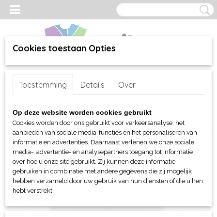
Cookies toestaan Opties
Inloggen
Registreren
UW WINKELWAGEN
Toestemming
Details
Over
Geen producten
(0)
Home
>
webshop
>
Per merk
>
Myrtle Beach hoofd-handen
>
Caps
Op deze website worden cookies gebruikt
> Myrtle Beach 3 panelen cap met UV protectie
Cookies worden door ons gebruikt voor verkeersanalyse, het
aanbieden van sociale media-functies en het personaliseren van
informatie en advertenties. Daarnaast verlenen we onze sociale
media-, advertentie- en analysepartners toegang tot informatie
over hoe u onze site gebruikt. Zij kunnen deze informatie
gebruiken in combinatie met andere gegevens die zij mogelijk
hebben verzameld door uw gebruik van hun diensten of die u hen
hebt verstrekt.