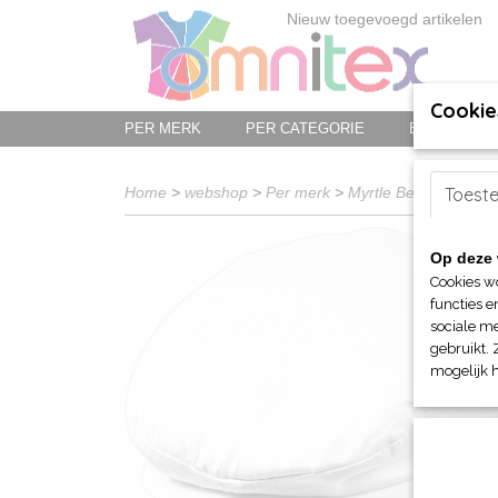
Nieuw toegevoegd artikelen
Cookie
PER MERK
PER CATEGORIE
BED-, BAD-
Home
>
webshop
>
Per merk
>
Myrtle Beach hoofd-
Toest
Op deze 
Cookies w
functies e
sociale me
gebruikt. 
mogelijk 