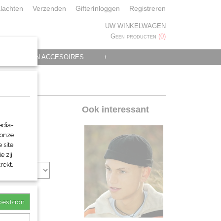
lachten
Verzenden
Giften
Inloggen
Registreren
UW WINKELWAGEN
Geen producten
(0)
 KLEDING EN ACCESOIRES
+
Ook interessant
edia-
 onze
 site
e zij
rekt.
toestaan