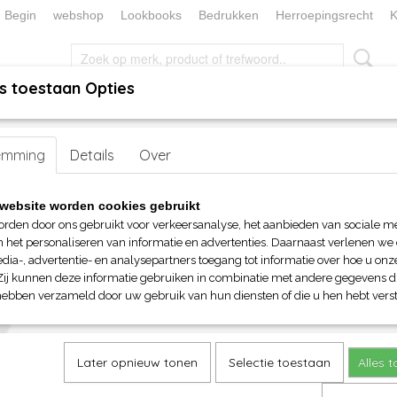
Begin
webshop
Lookbooks
Bedrukken
Herroepingsrecht
K
s toestaan Opties
, KEUKEN EN TAFELLINNEN
SOKKENWERELD
KERST/FEEST
handen
emming
>
Caps
Details
> Myrtle Beach Cabrio cap
Over
Myrtle Beach Cabrio cap
website worden cookies gebruikt
orden door ons gebruikt voor verkeersanalyse, het aanbieden van sociale m
€ 8,90
n het personaliseren van informatie en advertenties. Daarnaast verlenen we
(inclusief btw 21%)
dia-, advertentie- en analysepartners toegang tot informatie over hoe u onze
Zij kunnen deze informatie gebruiken in combinatie met andere gegevens di
Maat
Kleuren
hebben verzameld door uw gebruik van hun diensten of die u hen hebt verst
Aantal
Later opnieuw tonen
Selectie toestaan
Alles 