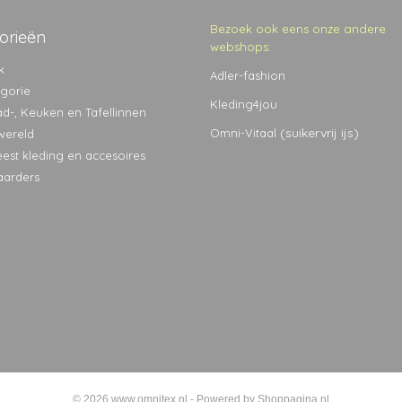
Bezoek ook eens onze andere
orieën
webshops:
k
Adler-fashion
egorie
Kleding4jou
ad-, Keuken en Tafellinnen
(suikervrij ijs)
Omni-Vitaal
wereld
eest kleding en accesoires
aarders
© 2026 www.omnitex.nl - Powered by Shoppagina.nl