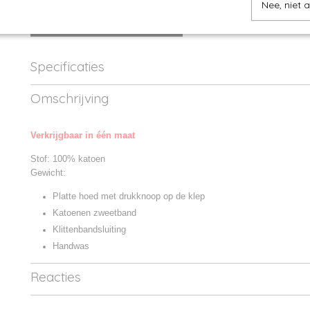
Nee, niet 
IN WINKELWAGEN
Specificaties
Productcode
MB007-01
Omschrijving
Productcode leverancier
MB007
Verkrijgbaar in één maat
Stof: 100% katoen
Gewicht:
Platte hoed met drukknoop op de klep
Katoenen zweetband
Klittenbandsluiting
Handwas
Reacties