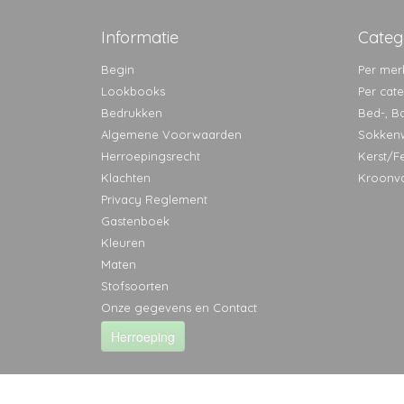
Informatie
Categ
Begin
Per mer
Lookbooks
Per cat
Bedrukken
Bed-, B
Algemene Voorwaarden
Sokken
Herroepingsrecht
Kerst/F
Klachten
Kroonv
Privacy Reglement
Gastenboek
Kleuren
Maten
Stofsoorten
Onze gegevens en Contact
Herroeping