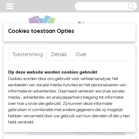
Cookies toestaan Opties
Inloggen
Registreren
UW WINKELWAGEN
Toestemming
Details
Over
Geen producten
(0)
Home
>
webshop
>
Per merk
>
Myrtle Beach hoofd-handen
>
Caps
Op deze website worden cookies gebruikt
> Myrtle Beach 4 panelen Running cap
Cookies worden door ons gebruikt voor verkeersanalyse, het
aanbieden van sociale media-functies en het personaliseren van
informatie en advertenties. Daarnaast verlenen we onze sociale
media-, advertentie- en analysepartners toegang tot informatie
over hoe u onze site gebruikt. Zij kunnen deze informatie
gebruiken in combinatie met andere gegevens die zij mogelijk
hebben verzameld door uw gebruik van hun diensten of die u hen
hebt verstrekt.