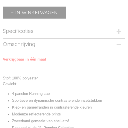
IN WINKELWAGEN
Specificaties
Productcode
Omschrijving
MB6544-01
Productcode leverancier
Verkrijgbaar in één maat
MB6544
Stof: 100% polyester
Gewicht:
4 panelen Running cap
Sportieve en dynamische contrasterende inzetstukken
Klep- en paneelranden in contrasterende kleuren
Modieuze reflecterende prints
Zweetband gemaakt van shell-stof
Passend bij de JN Running Collection