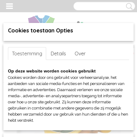
Cookies toestaan Opties
Inloggen
Registreren
UW WINKELWAGEN
Toestemming
Details
Over
Geen producten
(0)
Home
>
webshop
>
Per merk
>
Myrtle Beach hoofd-handen
>
Caps
Op deze website worden cookies gebruikt
> Myrtle Beach 6 panelen Turbo Piping cap
Cookies worden door ons gebruikt voor verkeersanalyse, het
aanbieden van sociale media-functies en het personaliseren van
informatie en advertenties. Daarnaast verlenen we onze sociale
media-, advertentie- en analysepartners toegang tot informatie
over hoe u onze site gebruikt. Zij kunnen deze informatie
gebruiken in combinatie met andere gegevens die zij mogelijk
hebben verzameld door uw gebruik van hun diensten of die u hen
hebt verstrekt.