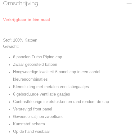
Productcode
Omschrijving
MB6506-01
Productcode leverancier
Verkrijgbaar in één maat
MB6506
Stof: 100% Katoen
Gewicht:
6 panelen Turbo Piping cap
Zwaar geborsteld katoen
Hoogwaardige kwaliteit 6 panel cap in een aantal
kleurencombinaties
Klemsluiting met metalen ventilatiegaatjes
6 geborduurde ventilatie gaatjes
Contrastkleurige inzetstukken en rand rondom de cap
Verstevigd front panel
Gevoerde satijnen zweetband
Kunststof scherm
Op de hand wasbaar