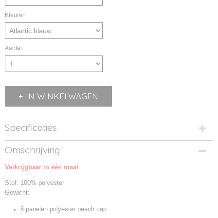
Kleuren
Aantal
IN WINKELWAGEN
Specificaties
Productcode
Omschrijving
MB6135-01
Verkrijgbaar in één maat
Productcode leverancier
MB6135
Stof: 100% polyester
Gewicht:
6 panelen polyester peach cap