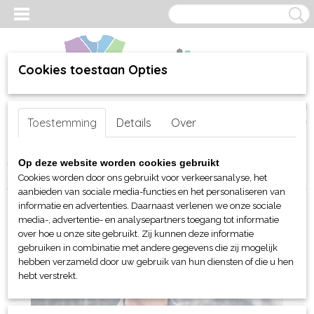
Cookies toestaan Opties
Inloggen
Registreren
UW WINKELWAGEN
Toestemming
Details
Over
Geen producten
(0)
Home
>
webshop
>
Per merk
>
Myrtle Beach hoofd-handen
>
Caps
Op deze website worden cookies gebruikt
> Myrtle Beach 6 panelen polyester peach cap
Cookies worden door ons gebruikt voor verkeersanalyse, het
aanbieden van sociale media-functies en het personaliseren van
informatie en advertenties. Daarnaast verlenen we onze sociale
media-, advertentie- en analysepartners toegang tot informatie
over hoe u onze site gebruikt. Zij kunnen deze informatie
gebruiken in combinatie met andere gegevens die zij mogelijk
hebben verzameld door uw gebruik van hun diensten of die u hen
hebt verstrekt.