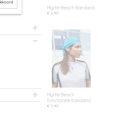
akkoord
Myrtle Beach Bandana
€ 2,90
Myrtle Beach
functionele bandana
€ 5,40