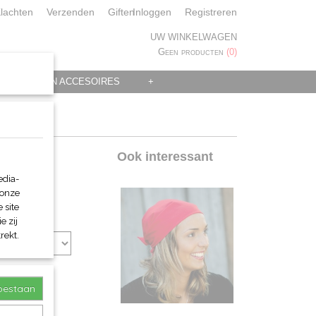
lachten
Verzenden
Giften
Inloggen
Registreren
UW WINKELWAGEN
Geen producten
(0)
 KLEDING EN ACCESOIRES
+
Ook interessant
edia-
 onze
 site
e zij
rekt.
toestaan