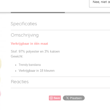
Nee, niet 
IN WINKELWAGEN
Specificaties
Productcode
MB041-01
Omschrijving
Productcode leverancier
MB041
Verkrijgbaar in één maat
Stof: 97% polyester en 3% katoen
Gewicht:
Trendy bandana
Verkrijgbaar in 18 kleuren
Reacties
Save