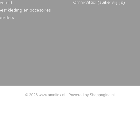
(suikervrij ijs)
Omni-Vitaal
wereld
eest kleding en accesoires
aarders
© 2026 www.omnitex.nl - Powered by Shoppagina.nl