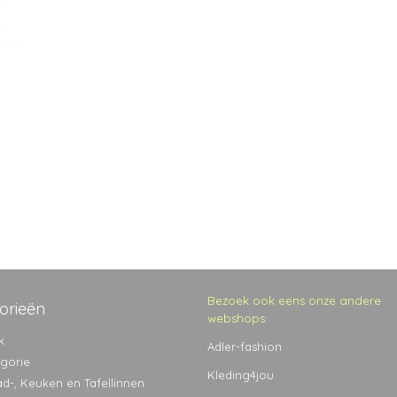
Bezoek ook eens onze andere
orieën
webshops:
k
Adler-fashion
egorie
Kleding4jou
ad-, Keuken en Tafellinnen