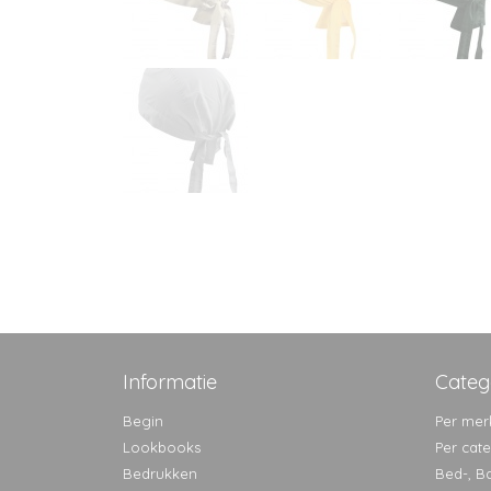
Informatie
Categ
Begin
Per mer
Lookbooks
Per cat
Bedrukken
Bed-, B