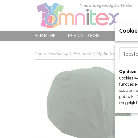
Nieuw toegevoegd artikelen
Cookie
PER MERK
PER CATEGORIE
BED-, BAD-
Home
>
webshop
>
Per merk
>
Myrtle Beach hoofd-
Toest
Op deze 
Cookies w
functies e
sociale me
gebruikt. 
mogelijk 