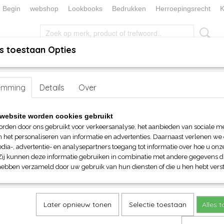
Begin
webshop
Lookbooks
Bedrukken
Herroepingsrecht
K
s toestaan Opties
, KEUKEN EN TAFELLINNEN
SOKKENWERELD
KERST/FEEST
handen
emming
>
Bandanas
Details
> Myrtle Beach Banada Hat
Over
Myrtle Beach Banada Hat
website worden cookies gebruikt
orden door ons gebruikt voor verkeersanalyse, het aanbieden van sociale m
€ 3,50
n het personaliseren van informatie en advertenties. Daarnaast verlenen we
(inclusief btw 21%)
dia-, advertentie- en analysepartners toegang tot informatie over hoe u onze
Zij kunnen deze informatie gebruiken in combinatie met andere gegevens di
Maat
Kleuren
hebben verzameld door uw gebruik van hun diensten of die u hen hebt verst
Aantal
Later opnieuw tonen
Selectie toestaan
Alles 