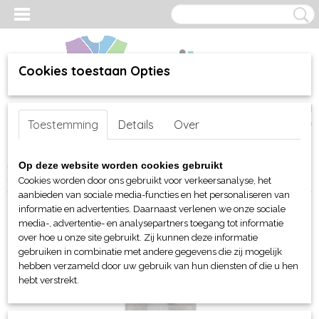
Cookies toestaan Opties
Inloggen
Registreren
UW WINKELWAGEN
Toestemming
Details
Over
Geen producten
(0)
Home
>
webshop
>
Per merk
>
MBW Toys - Knuffels
>
Op deze website worden cookies gebruikt
Sleutelhanger
> MBW MiniFeet® Neushoorn Leif sleutelhanger
Cookies worden door ons gebruikt voor verkeersanalyse, het
aanbieden van sociale media-functies en het personaliseren van
informatie en advertenties. Daarnaast verlenen we onze sociale
media-, advertentie- en analysepartners toegang tot informatie
over hoe u onze site gebruikt. Zij kunnen deze informatie
gebruiken in combinatie met andere gegevens die zij mogelijk
hebben verzameld door uw gebruik van hun diensten of die u hen
hebt verstrekt.