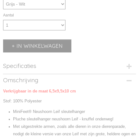
Aantal
IN WINKELWAGEN
Specificaties
Productcode
Omschrijving
M160377-1
Verkrijgbaar in de maat 6,5x9,5x10 cm
Productcode leverancier
M160377
Stof: 100% Polyester
MiniFeet® Neushoorn Leif sleutelhanger
Pluche sleutelhanger neushoorn Leif - knuffel onderweg!
Met uitgestrekte armen, zoals alle dieren in onze dierenparade,
nodigt de kleine versie van onze Leif met zijn grote, heldere ogen en