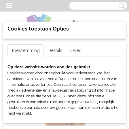
Cookies toestaan Opties
Inloggen
Registreren
UW WINKELWAGEN
Toestemming
Details
Over
Geen producten
(0)
Home
>
webshop
>
Per merk
>
MBW Toys - Knuffels
>
Beer
>
Op deze website worden cookies gebruikt
MBW MiniFeet® Beer Merle
Cookies worden door ons gebruikt voor verkeersanalyse, het
aanbieden van sociale media-functies en het personaliseren van
informatie en advertenties. Daarnaast verlenen we onze sociale
media-, advertentie- en analysepartners toegang tot informatie
over hoe u onze site gebruikt. Zij kunnen deze informatie
gebruiken in combinatie met andere gegevens die zij mogelijk
hebben verzameld door uw gebruik van hun diensten of die u hen
hebt verstrekt.