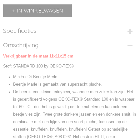
IN WINKELWAGEN
Specificaties
Productcode
Omschrijving
M160320-1
Verkrijgbaar in de maat 11x11x15 cm
Productcode leverancier
M160320
Stof: STANDARD 100 by OEKO-TEX®
MiniFeet® Beertje Merle
Beertje Marle is gemaakt van superzacht pluche.
De beer is een kleine teddybeer, waarmee men zeker kan zijn. Het
is gecertificeerd volgens OEKO-TEX® Standard 100 en is wasbaar
tot 60 ° C - dus het is geweldig om te knuffelen en kan ook een
beetje vies zijn. Twee grote donkere jassen en een donkere snuit, in
combinatie met een lijfje van een soort pluche, focussen op de
essentie: knuffelen, knuffelen, knuffelen! Getest op schadelijke
stoffen (OEKO-TEX®, A08-0261 Hohenstein HTTI, oeko-