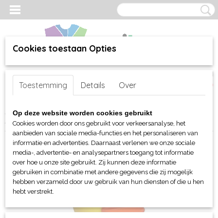
Cookies toestaan Opties
Inloggen
Registreren
UW WINKELWAGEN
Toestemming
Details
Over
Geen producten
(0)
Home
>
webshop
>
Per merk
>
MBW Toys - Knuffels
>
Badeend
>
Op deze website worden cookies gebruikt
MBW Schnabels® Squeaky Duck Seaman
Cookies worden door ons gebruikt voor verkeersanalyse, het
aanbieden van sociale media-functies en het personaliseren van
informatie en advertenties. Daarnaast verlenen we onze sociale
media-, advertentie- en analysepartners toegang tot informatie
over hoe u onze site gebruikt. Zij kunnen deze informatie
gebruiken in combinatie met andere gegevens die zij mogelijk
hebben verzameld door uw gebruik van hun diensten of die u hen
hebt verstrekt.