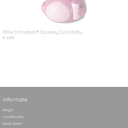
MBW Schnabels® Squeaky Duck Baby
€ 6,80
Informatie
Begin
Lookbooks
Bedrukken