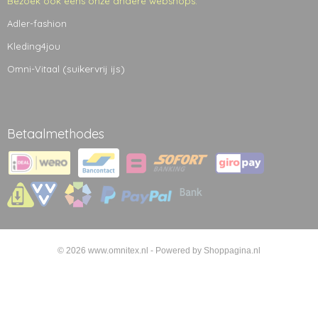
Bezoek ook eens onze andere webshops:
Adler-fashion
Kleding4jou
(suikervrij ijs)
Omni-Vitaal
Betaalmethodes
© 2026 www.omnitex.nl - Powered by Shoppagina.nl