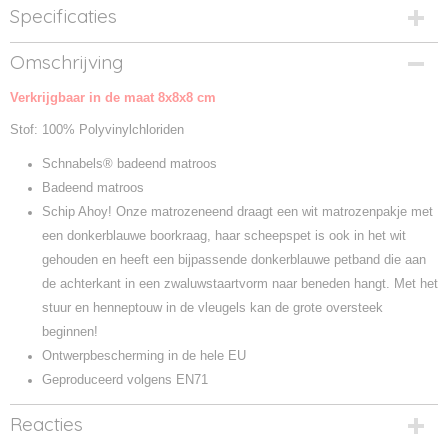
Specificaties
Productcode
Omschrijving
M132064-137457
Verkrijgbaar in de maat 8x8x8 cm
Productcode leverancier
M132064
Stof: 100% Polyvinylchloriden
Schnabels® badeend matroos
Badeend matroos
Schip Ahoy! Onze matrozeneend draagt ​​een wit matrozenpakje met
een donkerblauwe boorkraag, haar scheepspet is ook in het wit
gehouden en heeft een bijpassende donkerblauwe petband die aan
de achterkant in een zwaluwstaartvorm naar beneden hangt. Met het
stuur en henneptouw in de vleugels kan de grote oversteek
beginnen!
Ontwerpbescherming in de hele EU
Geproduceerd volgens EN71
Reacties