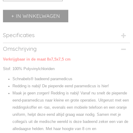
IN WINKELWAGEN
Specificaties
Productcode
Omschrijving
M131254-1
Verkrijgbaar in de maat 8x7,5x7,5 cm
Productcode leverancier
M131254
Stof: 100% Polyvinylchloriden
Schnabels® badeend paramedicus
Redding is nabij! De piepende eend paramedicus is hier!
Maak je geen zorgen! Redding is nabij! Vanaf nu snelt de piepende
eend-paramedicus naar kleine en grote operaties. Uitgerust met een
reddingskoffer en -tas, evenals een mobiele telefoon en een oranje
uniform, helpt deze eend altijd graag waar nodig. Samen met je
collega's uit de medische wereld is deze badeend zeker een van de
alledaagse helden. Met haar hoogte van 8 cm en