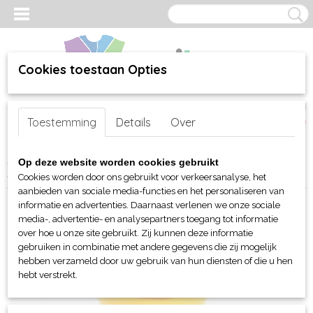
Cookies toestaan Opties
Inloggen
Registreren
UW WINKELWAGEN
Toestemming
Details
Over
Geen producten
(0)
Home
>
webshop
>
Per merk
>
MBW Toys - Knuffels
>
Badeend
>
Op deze website worden cookies gebruikt
MBW Schnabels® Squeaky Duck Paramedic
Cookies worden door ons gebruikt voor verkeersanalyse, het
aanbieden van sociale media-functies en het personaliseren van
informatie en advertenties. Daarnaast verlenen we onze sociale
media-, advertentie- en analysepartners toegang tot informatie
over hoe u onze site gebruikt. Zij kunnen deze informatie
gebruiken in combinatie met andere gegevens die zij mogelijk
hebben verzameld door uw gebruik van hun diensten of die u hen
hebt verstrekt.