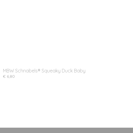
MBW Schnabels® Squeaky Duck Baby
€ 6,80