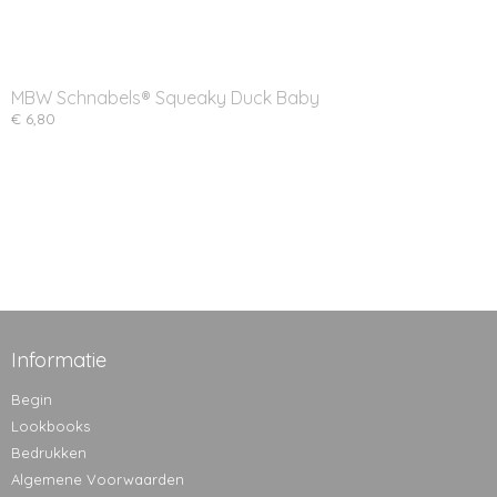
MBW Schnabels® Squeaky Duck Baby
€ 6,80
Informatie
Begin
Lookbooks
Bedrukken
Algemene Voorwaarden