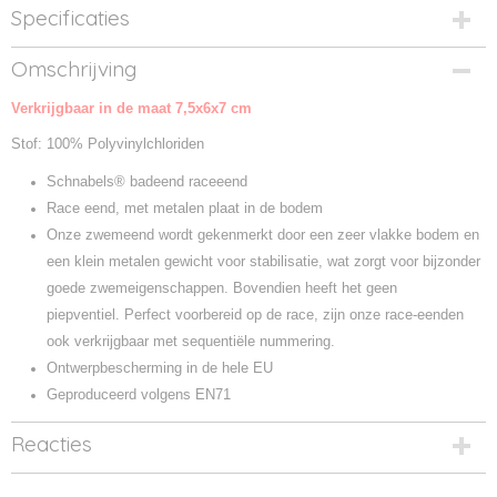
Specificaties
Productcode
Omschrijving
M131175-137446
Verkrijgbaar in de maat 7,5x6x7 cm
Productcode leverancier
M131175
Stof: 100% Polyvinylchloriden
Schnabels® badeend raceeend
Race eend, met metalen plaat in de bodem
Onze zwemeend wordt gekenmerkt door een zeer vlakke bodem en
een klein metalen gewicht voor stabilisatie, wat zorgt voor bijzonder
goede zwemeigenschappen. Bovendien heeft het geen
piepventiel. Perfect voorbereid op de race, zijn onze race-eenden
ook verkrijgbaar met sequentiële nummering.
Ontwerpbescherming in de hele EU
Geproduceerd volgens EN71
Reacties