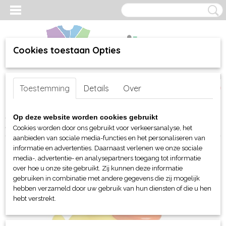
Cookies toestaan Opties
Inloggen
Registreren
UW WINKELWAGEN
Toestemming
Details
Over
Geen producten
(0)
Home
>
webshop
>
Per merk
>
MBW Toys - Knuffels
>
Badeend
>
Op deze website worden cookies gebruikt
MBW Schnabels® Racing Duck With Metal Plate
Cookies worden door ons gebruikt voor verkeersanalyse, het
aanbieden van sociale media-functies en het personaliseren van
informatie en advertenties. Daarnaast verlenen we onze sociale
media-, advertentie- en analysepartners toegang tot informatie
over hoe u onze site gebruikt. Zij kunnen deze informatie
gebruiken in combinatie met andere gegevens die zij mogelijk
hebben verzameld door uw gebruik van hun diensten of die u hen
hebt verstrekt.