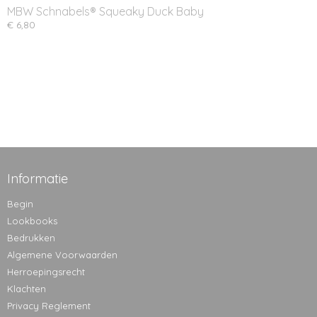
MBW Schnabels® Squeaky Duck Baby
€ 6,80
Informatie
Begin
Lookbooks
Bedrukken
Algemene Voorwaarden
Herroepingsrecht
Klachten
Privacy Reglement