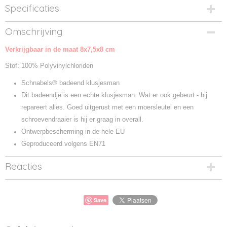
Specificaties
Productcode
Omschrijving
M131157-1
Verkrijgbaar in de maat 8x7,5x8 cm
Productcode leverancier
M131157
Stof: 100% Polyvinylchloriden
Schnabels® badeend klusjesman
Dit badeendje is een echte klusjesman. Wat er ook gebeurt - hij
repareert alles. Goed uitgerust met een moersleutel en een
schroevendraaier is hij er graag in overall.
Ontwerpbescherming in de hele EU
Geproduceerd volgens EN71
Reacties
Save