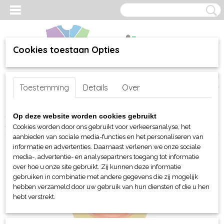
Cookies toestaan Opties
Inloggen
Registreren
UW WINKELWAGEN
Toestemming
Details
Over
Geen producten
(0)
Home
>
webshop
>
Per merk
>
MBW Toys - Knuffels
>
Badeend
>
Op deze website worden cookies gebruikt
MBW Schnabels® Squeaky Duck Worker
Cookies worden door ons gebruikt voor verkeersanalyse, het
aanbieden van sociale media-functies en het personaliseren van
informatie en advertenties. Daarnaast verlenen we onze sociale
media-, advertentie- en analysepartners toegang tot informatie
over hoe u onze site gebruikt. Zij kunnen deze informatie
gebruiken in combinatie met andere gegevens die zij mogelijk
hebben verzameld door uw gebruik van hun diensten of die u hen
hebt verstrekt.