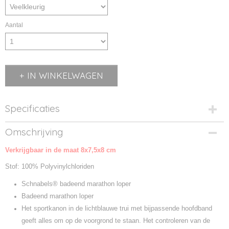
Aantal
IN WINKELWAGEN
Specificaties
Productcode
Omschrijving
M131148-1
Verkrijgbaar in de maat 8x7,5x8 cm
Productcode leverancier
M131148
Stof: 100% Polyvinylchloriden
Schnabels® badeend marathon loper
Badeend marathon loper
Het sportkanon in de lichtblauwe trui met bijpassende hoofdband
geeft alles om op de voorgrond te staan. Het controleren van de