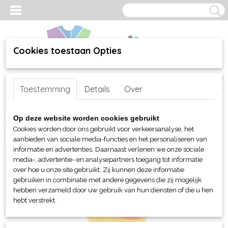
Cookies toestaan Opties
Inloggen
Registreren
UW WINKELWAGEN
Toestemming
Details
Over
Geen producten
(0)
Home
>
webshop
>
Per merk
>
MBW Toys - Knuffels
>
Badeend
>
Op deze website worden cookies gebruikt
MBW Schnabels® Squeaky Duck Marathon
Cookies worden door ons gebruikt voor verkeersanalyse, het
aanbieden van sociale media-functies en het personaliseren van
informatie en advertenties. Daarnaast verlenen we onze sociale
media-, advertentie- en analysepartners toegang tot informatie
over hoe u onze site gebruikt. Zij kunnen deze informatie
gebruiken in combinatie met andere gegevens die zij mogelijk
hebben verzameld door uw gebruik van hun diensten of die u hen
hebt verstrekt.