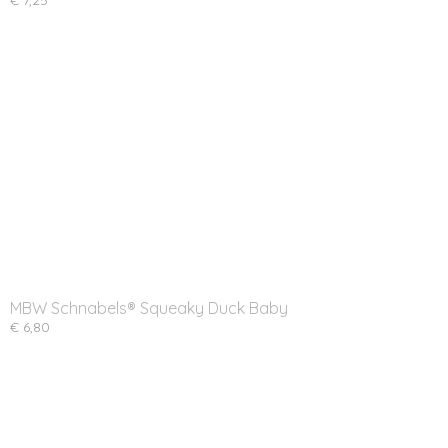
€ 7,25
MBW Schnabels® Squeaky Duck Baby
€ 6,80