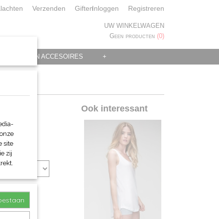
lachten
Verzenden
Giften
Inloggen
Registreren
UW WINKELWAGEN
Geen producten
(0)
 KLEDING EN ACCESOIRES
+
Ook interessant
edia-
 onze
 site
e zij
rekt.
toestaan