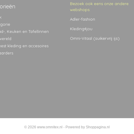
Bezoek ook eens onze andere
orieën
webshops:
k
Adler-fashion
egorie
Kleding4jou
ad-, Keuken en Tafellinnen
(suikervrij ijs)
Omni-Vitaal
wereld
eest kleding en accesoires
aarders
© 2026 www.omnitex.nl - Powered by Shoppagina.nl