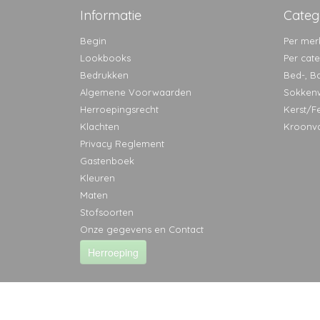
Informatie
Categ
Begin
Per mer
Lookbooks
Per cat
Bedrukken
Bed-, B
Algemene Voorwaarden
Sokken
Herroepingsrecht
Kerst/F
Klachten
Kroonv
Privacy Reglement
Gastenboek
Kleuren
Maten
Stofsoorten
Onze gegevens en Contact
Herroeping