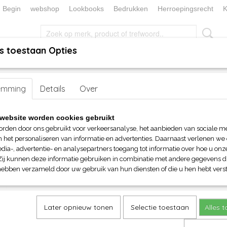
Begin
webshop
Lookbooks
Bedrukken
Herroepingsrecht
K
s toestaan Opties
, KEUKEN EN TAFELLINNEN
SOKKENWERELD
KERST/FEEST
emming
>
Voor haar
>
Details
T-shirts
> Mantis Flash Dance T-shirt
Over
Mantis Flash Dance T-shirt
website worden cookies gebruikt
orden door ons gebruikt voor verkeersanalyse, het aanbieden van sociale m
€ 14,95
n het personaliseren van informatie en advertenties. Daarnaast verlenen we
(inclusief btw 21%)
dia-, advertentie- en analysepartners toegang tot informatie over hoe u onze
Zij kunnen deze informatie gebruiken in combinatie met andere gegevens di
Maat
Kleur
hebben verzameld door uw gebruik van hun diensten of die u hen hebt verst
Aantal
Later opnieuw tonen
Selectie toestaan
Alles 