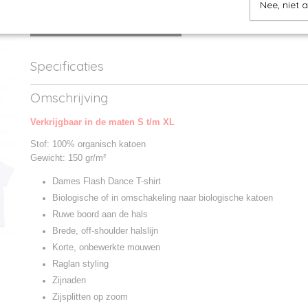
Nee, niet 
IN WINKELWAGEN
Specificaties
Productcode
M129-1
Omschrijving
Productcode leverancier
M129
Verkrijgbaar in de maten S t/m XL
Stof: 100% organisch katoen
Gewicht: 150 gr/m²
Dames Flash Dance T-shirt
Biologische of in omschakeling naar biologische katoen
Ruwe boord aan de hals
Brede, off-shoulder halslijn
Korte, onbewerkte mouwen
Raglan styling
Zijnaden
Zijsplitten op zoom