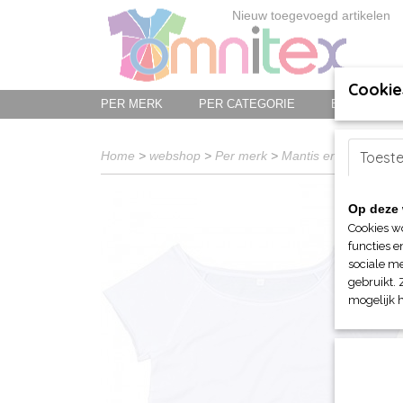
Nieuw toegevoegd artikelen
Cookie
PER MERK
PER CATEGORIE
BED-, BAD-
Home
>
webshop
>
Per merk
>
Mantis en Babybugz
Toest
Op deze 
Cookies w
functies e
sociale me
gebruikt. 
mogelijk 