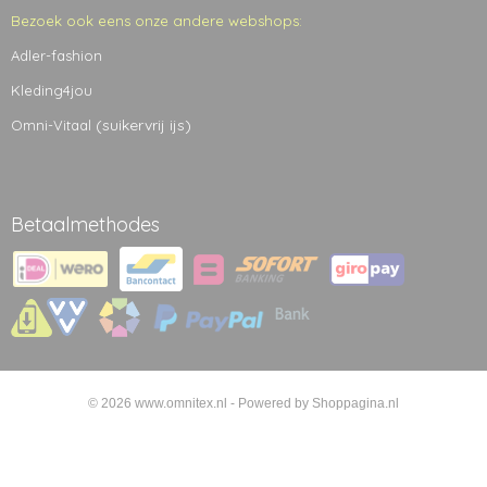
Bezoek ook eens onze andere webshops:
Adler-fashion
Kleding4jou
(suikervrij ijs)
Omni-Vitaal
Betaalmethodes
© 2026 www.omnitex.nl - Powered by Shoppagina.nl