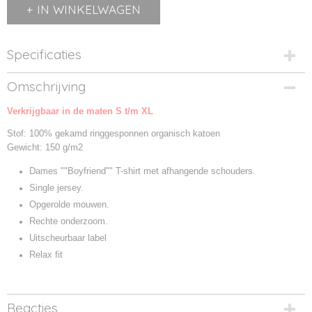
IN WINKELWAGEN
Specificaties
Productcode
Omschrijving
MM193-1
Verkrijgbaar in de maten S t/m XL
Productcode leverancier
M193
Stof: 100% gekamd ringgesponnen organisch katoen
Gewicht: 150 g/m2
Dames ""Boyfriend"" T-shirt met afhangende schouders.
Single jersey.
Opgerolde mouwen.
Rechte onderzoom.
Uitscheurbaar label
Relax fit
Reacties