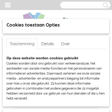
Cookies toestaan Opties
Inloggen
Registreren
UW WINKELWAGEN
Toestemming
Details
Over
Geen producten
(0)
Home
>
webshop
>
Per merk
>
Mantis en Babybugz
>
Voor haar
>
Op deze website worden cookies gebruikt
T-shirts
> Mantis The Boyfriend T
Cookies worden door ons gebruikt voor verkeersanalyse, het
aanbieden van sociale media-functies en het personaliseren van
informatie en advertenties. Daarnaast verlenen we onze sociale
media-, advertentie- en analysepartners toegang tot informatie
over hoe u onze site gebruikt. Zij kunnen deze informatie
gebruiken in combinatie met andere gegevens die zij mogelijk
hebben verzameld door uw gebruik van hun diensten of die u hen
hebt verstrekt.