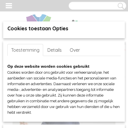
Cookies toestaan Opties
Inloggen
Registreren
UW WINKELWAGEN
Toestemming
Details
Over
Geen producten
(0)
Home
>
webshop
>
Per merk
>
Mantis en Babybugz
>
Voor baby's
Op deze website worden cookies gebruikt
>
Rompertjes
> Babybugz Baby Kimono Bodysuit l/s
Cookies worden door ons gebruikt voor verkeersanalyse, het
aanbieden van sociale media-functies en het personaliseren van
informatie en advertenties. Daarnaast verlenen we onze sociale
media-, advertentie- en analysepartners toegang tot informatie
over hoe u onze site gebruikt. Zij kunnen deze informatie
gebruiken in combinatie met andere gegevens die zij mogelijk
hebben verzameld door uw gebruik van hun diensten of die u hen
hebt verstrekt.