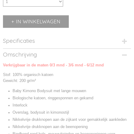
IN WINKELWAGEN
Specificaties
Productcode
Omschrijving
BZ60-1
Verkrijgbaar in de maten 0/3 mnd - 3/6 mnd - 6/12 mnd
Productcode leverancier
BZ60
Stof: 100% organisch katoen
Gewicht: 200 gr/m²
Baby Kimono Bodysuit met lange mouwen
Biologische katoen, ringgesponnen en gekamd
Interlock
Overslag, bodysuit in kimonostijl
Nikkelvrije drukknopen aan de zijkant voor gemakkelijk aankleden
Nikkelvrije drukknopen aan de beenopening
Bindband rond hals, mouwuiteinden en beenopeningen voor