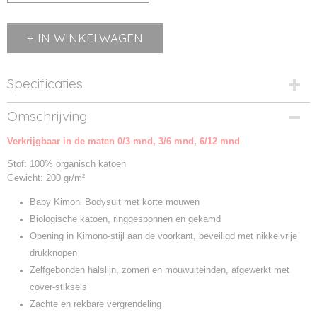
IN WINKELWAGEN
Specificaties
Productcode
Omschrijving
BZ05T-1
Verkrijgbaar in de maten 0/3 mnd, 3/6 mnd, 6/12 mnd
Productcode leverancier
BZ05T
Stof: 100% organisch katoen
Gewicht: 200 gr/m²
Baby Kimoni Bodysuit met korte mouwen
Biologische katoen, ringgesponnen en gekamd
Opening in Kimono-stijl aan de voorkant, beveiligd met nikkelvrije
drukknopen
Zelfgebonden halslijn, zomen en mouwuiteinden, afgewerkt met
cover-stiksels
Zachte en rekbare vergrendeling