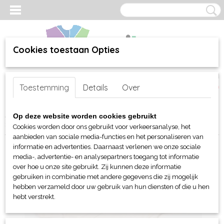
Cookies toestaan Opties
Inloggen
Registreren
UW WINKELWAGEN
Toestemming
Details
Over
Geen producten
(0)
Home
>
webshop
>
Per merk
>
Mantis en Babybugz
>
Voor baby's
Op deze website worden cookies gebruikt
>
Rompertjes
> Babybugz Baby Kimono Bodysuit s/s
Cookies worden door ons gebruikt voor verkeersanalyse, het
aanbieden van sociale media-functies en het personaliseren van
informatie en advertenties. Daarnaast verlenen we onze sociale
media-, advertentie- en analysepartners toegang tot informatie
over hoe u onze site gebruikt. Zij kunnen deze informatie
gebruiken in combinatie met andere gegevens die zij mogelijk
hebben verzameld door uw gebruik van hun diensten of die u hen
hebt verstrekt.