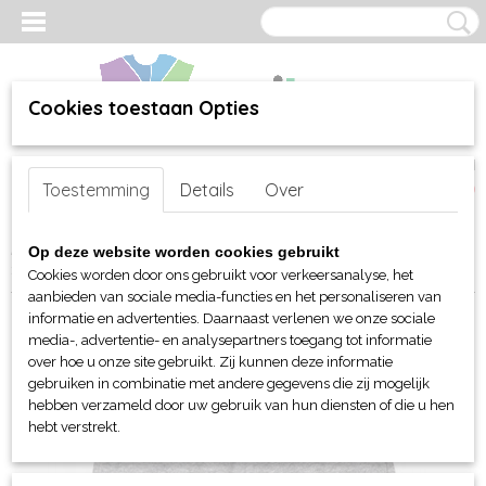
Cookies toestaan Opties
Inloggen
Registreren
UW WINKELWAGEN
Toestemming
Details
Over
Geen producten
(0)
Home
>
webshop
>
Per merk
>
Mantis en Babybugz
>
Voor baby's
Op deze website worden cookies gebruikt
>
Broeken
> Babybugz Baby Essential kortenbroek
Cookies worden door ons gebruikt voor verkeersanalyse, het
aanbieden van sociale media-functies en het personaliseren van
informatie en advertenties. Daarnaast verlenen we onze sociale
media-, advertentie- en analysepartners toegang tot informatie
over hoe u onze site gebruikt. Zij kunnen deze informatie
gebruiken in combinatie met andere gegevens die zij mogelijk
hebben verzameld door uw gebruik van hun diensten of die u hen
hebt verstrekt.