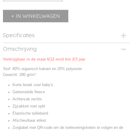
IN WINKELWAGEN
Specificaties
Productcode
Omschrijving
BZ65-1
Verkrijgbaar in de maat 6/12 mnd t/m 2/3 jaar
Productcode leverancier
BZ65
Stof: 80% organisch katoen en 20% polyester
Gewicht: 280 gr/m²
Korte broek voor baby's
Geborstelde fleece
Achterzak rechts
Zijzakken met split
Elastische tailleband
Afscheurbaar etiket
Zorglabel met QR-code om de toeleveringsketen te volgen en de