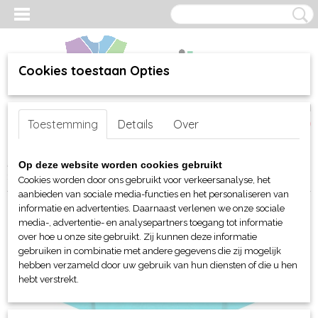
Cookies toestaan Opties
Inloggen
Registreren
UW WINKELWAGEN
Toestemming
Details
Over
Geen producten
(0)
Home
>
webshop
>
Per merk
>
Logo Star
>
Voor kinderen
>
T-Shirt
Op deze website worden cookies gebruikt
> Logo Star Joure kinder T-shirt
Cookies worden door ons gebruikt voor verkeersanalyse, het
aanbieden van sociale media-functies en het personaliseren van
informatie en advertenties. Daarnaast verlenen we onze sociale
media-, advertentie- en analysepartners toegang tot informatie
over hoe u onze site gebruikt. Zij kunnen deze informatie
gebruiken in combinatie met andere gegevens die zij mogelijk
hebben verzameld door uw gebruik van hun diensten of die u hen
hebt verstrekt.