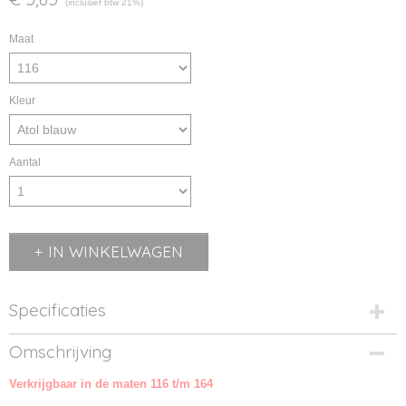
(inclusief btw 21%)
Maat
Kleur
Aantal
IN WINKELWAGEN
Specificaties
Productcode
Omschrijving
15-1
Verkrijgbaar in de maten 116 t/m 164
Productcode leverancier
15000