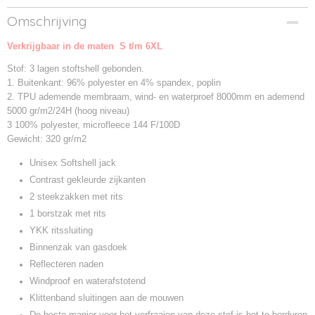
Productcode
Omschrijving
LEM4800-1
Verkrijgbaar in de maten S t/m 6XL
Productcode leverancier
LEM4800
Stof: 3 lagen stoftshell gebonden.
1. Buitenkant: 96% polyester en 4% spandex, poplin
2. TPU ademende membraam, wind- en waterproef 8000mm en ademend
5000 gr/m2/24H (hoog niveau)
3 100% polyester, microfleece 144 F/100D
Gewicht: 320 gr/m2
Unisex Softshell jack
Contrast gekleurde zijkanten
2 steekzakken met rits
1 borstzak met rits
YKK ritssluiting
Binnenzak van gasdoek
Reflecteren naden
Windproof en waterafstotend
Klittenband sluitingen aan de mouwen
De beste manier voor het verfraaien van deze stof is het te borduren