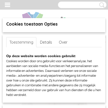
Cookies toestaan Opties
Inloggen
Registreren
UW WINKELWAGEN
Toestemming
Details
Over
Geen producten
(0)
Home
>
webshop
>
Per merk
>
Lemon & Soda
>
Werkkleding
>
Op deze website worden cookies gebruikt
L&S Softshell jack
Cookies worden door ons gebruikt voor verkeersanalyse, het
aanbieden van sociale media-functies en het personaliseren van
informatie en advertenties. Daarnaast verlenen we onze sociale
media-, advertentie- en analysepartners toegang tot informatie
over hoe u onze site gebruikt. Zij kunnen deze informatie
gebruiken in combinatie met andere gegevens die zij mogelijk
hebben verzameld door uw gebruik van hun diensten of die u hen
hebt verstrekt.