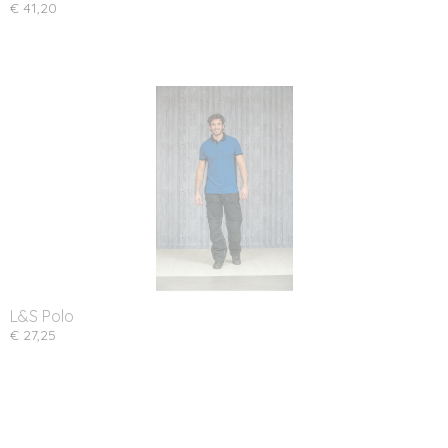
€ 41,20
L&S Polo
€ 27,25