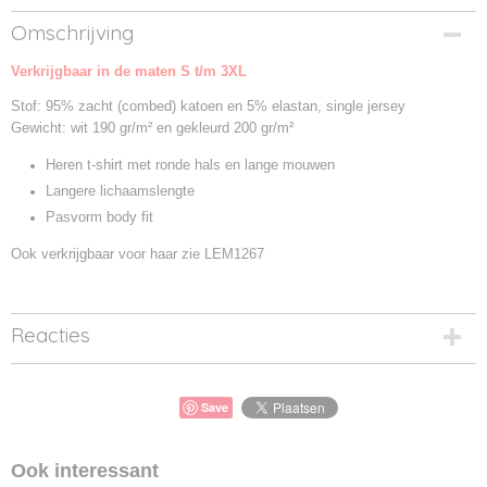
Productcode
Omschrijving
LEM1265-01
Verkrijgbaar in de maten S t/m 3XL
Productcode leverancier
LEM1265
Stof: 95% zacht (combed) katoen en 5% elastan, single jersey
Gewicht: wit 190 gr/m² en gekleurd 200 gr/m²
Heren t-shirt met ronde hals en lange mouwen
Langere lichaamslengte
Pasvorm body fit
Ook verkrijgbaar voor haar zie LEM1267
Reacties
Save
Ook interessant