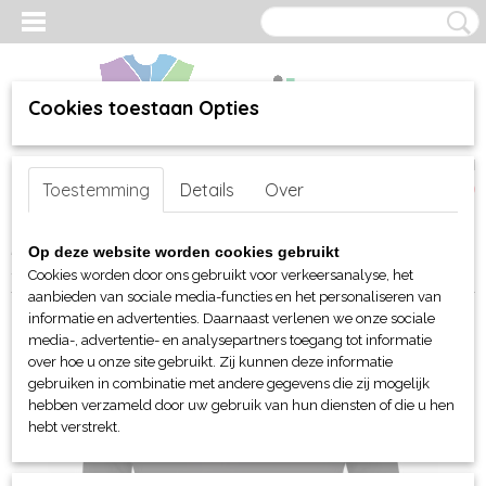
Cookies toestaan Opties
Inloggen
Registreren
UW WINKELWAGEN
Toestemming
Details
Over
Geen producten
(0)
Home
>
webshop
>
Per merk
>
Lemon & Soda
>
Voor hem
>
T-
Op deze website worden cookies gebruikt
Shirts
> L&S T-shirt ronde hals en LM
Cookies worden door ons gebruikt voor verkeersanalyse, het
aanbieden van sociale media-functies en het personaliseren van
informatie en advertenties. Daarnaast verlenen we onze sociale
media-, advertentie- en analysepartners toegang tot informatie
over hoe u onze site gebruikt. Zij kunnen deze informatie
gebruiken in combinatie met andere gegevens die zij mogelijk
hebben verzameld door uw gebruik van hun diensten of die u hen
hebt verstrekt.