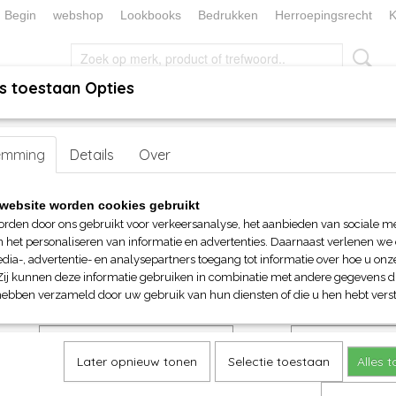
Begin
webshop
Lookbooks
Bedrukken
Herroepingsrecht
K
s toestaan Opties
, KEUKEN EN TAFELLINNEN
SOKKENWERELD
KERST/FEEST
emming
r hem
>
Shirts
Details
> L&S Stretch Poly-Cotton Mix Poplin shirt LM
Over
L&S Stretch Poly-Cotton Mix Po
website worden cookies gebruikt
LM
orden door ons gebruikt voor verkeersanalyse, het aanbieden van sociale m
n het personaliseren van informatie en advertenties. Daarnaast verlenen we
dia-, advertentie- en analysepartners toegang tot informatie over hoe u onze
€ 51,95
Zij kunnen deze informatie gebruiken in combinatie met andere gegevens di
(inclusief btw 21%)
hebben verzameld door uw gebruik van hun diensten of die u hen hebt verst
Maat
Kleur
Later opnieuw tonen
Selectie toestaan
Alles 
Aantal