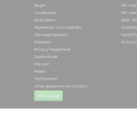
Begin
Per mer
Lookbooks
Per cat
Bedrukken
Bed-, B
Algemene Voorwaarden
Sokken
Herroepingsrecht
Kerst/F
Klachten
Kroonv
Privacy Reglement
Gastenboek
Kleuren
Maten
Stofsoorten
Onze gegevens en Contact
Herroeping