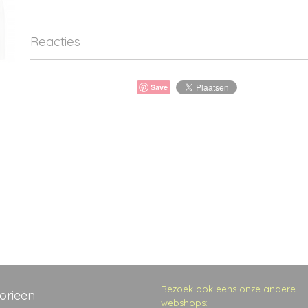
Reacties
Save
Bezoek ook eens onze andere
orieën
webshops: