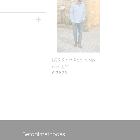
L&S Shirt Poplin Mix
met LM
€ 39,25
Betaalmethodes