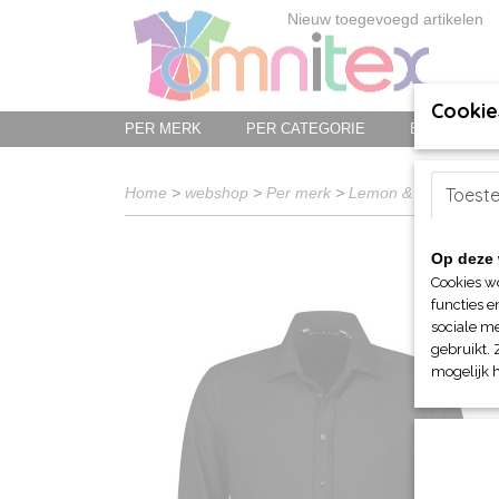
Nieuw toegevoegd artikelen
Cookie
PER MERK
PER CATEGORIE
BED-, BAD-
Home
>
webshop
>
Per merk
>
Lemon & Soda
Toest
>
Voo
Op deze 
Cookies w
functies e
sociale me
gebruikt. 
mogelijk 