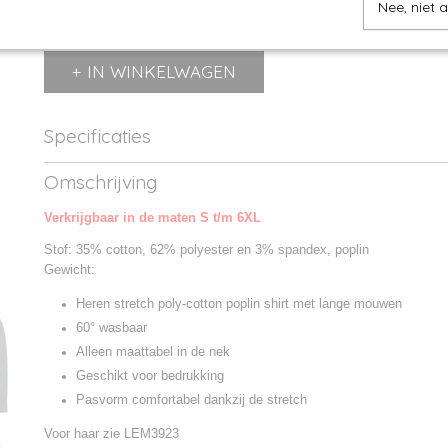
Nee, niet 
IN WINKELWAGEN
Specificaties
Productcode
LEM3925-1
Omschrijving
Productcode leverancier
LEM3925
Verkrijgbaar in de maten S t/m 6XL
Stof: 35% cotton, 62% polyester en 3% spandex, poplin
Gewicht:
Heren stretch poly-cotton poplin shirt met lange mouwen
60° wasbaar
Alleen maattabel in de nek
Geschikt voor bedrukking
Pasvorm comfortabel dankzij de stretch
Voor haar zie LEM3923