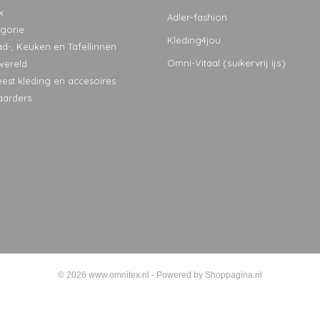
k
Adler-fashion
egorie
Kleding4jou
ad-, Keuken en Tafellinnen
(suikervrij ijs)
Omni-Vitaal
wereld
eest kleding en accesoires
aarders
© 2026 www.omnitex.nl - Powered by Shoppagina.nl