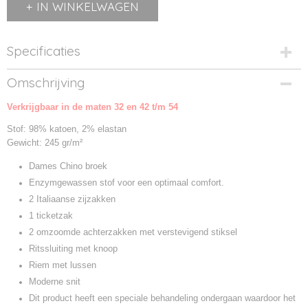
IN WINKELWAGEN
Specificaties
Productcode
Omschrijving
K741-1
Verkrijgbaar in de maten 32 en 42 t/m 54
Productcode leverancier
K741
Stof: 98% katoen, 2% elastan
Gewicht: 245 gr/m²
Dames Chino broek
Enzymgewassen stof voor een optimaal comfort.
2 Italiaanse zijzakken
1 ticketzak
2 omzoomde achterzakken met verstevigend stiksel
Ritssluiting met knoop
Riem met lussen
Moderne snit
Dit product heeft een speciale behandeling ondergaan waardoor het