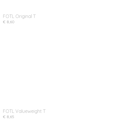
FOTL Original T
€ 8,60
FOTL Valueweight T
€ 8,65