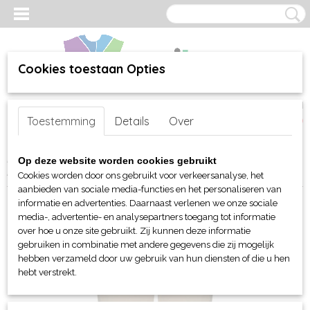
Cookies toestaan Opties
Inloggen
Registreren
UW WINKELWAGEN
Toestemming
Details
Over
Geen producten
(0)
Home
>
webshop
>
Per merk
>
Kariban
>
Dames
>
Broeken
> KB
Op deze website worden cookies gebruikt
Dames Chino broek
Cookies worden door ons gebruikt voor verkeersanalyse, het
aanbieden van sociale media-functies en het personaliseren van
informatie en advertenties. Daarnaast verlenen we onze sociale
media-, advertentie- en analysepartners toegang tot informatie
over hoe u onze site gebruikt. Zij kunnen deze informatie
gebruiken in combinatie met andere gegevens die zij mogelijk
hebben verzameld door uw gebruik van hun diensten of die u hen
hebt verstrekt.