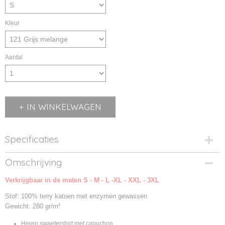
Kleur
Aantal
IN WINKELWAGEN
Specificaties
Productcode
Omschrijving
2132023-121
Verkrijgbaar in de maten S - M - L -XL - XXL - 3XL
Productcode leverancier
TX2132023
Stof: 100% terry katoen met enzymen gewassen
Gewicht: 280 gr/m²
Heren swaetershirt met capuchon