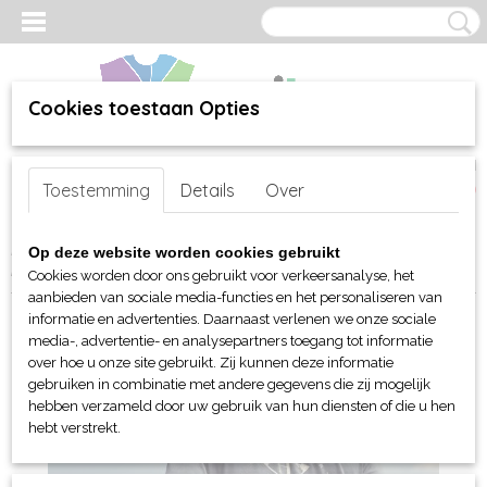
Cookies toestaan Opties
Inloggen
Registreren
UW WINKELWAGEN
Toestemming
Details
Over
Geen producten
(0)
Home
>
webshop
>
Per merk
>
James Harvest Sportswear
>
Voor
Op deze website worden cookies gebruikt
hem
>
Sweaters en truien
> Harvest Duke
Cookies worden door ons gebruikt voor verkeersanalyse, het
aanbieden van sociale media-functies en het personaliseren van
informatie en advertenties. Daarnaast verlenen we onze sociale
media-, advertentie- en analysepartners toegang tot informatie
over hoe u onze site gebruikt. Zij kunnen deze informatie
gebruiken in combinatie met andere gegevens die zij mogelijk
hebben verzameld door uw gebruik van hun diensten of die u hen
hebt verstrekt.