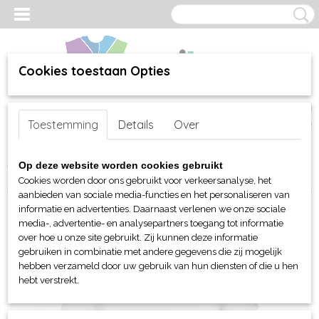
Cookies toestaan Opties
Inloggen
Registreren
UW WINKELWAGEN
Toestemming
Details
Over
Geen producten
(0)
Home
>
webshop
>
Per merk
>
James & Nicholson
>
Voor kinderen
Op deze website worden cookies gebruikt
>
T-shirts
> JN Girls Basic-T 150
Cookies worden door ons gebruikt voor verkeersanalyse, het
aanbieden van sociale media-functies en het personaliseren van
informatie en advertenties. Daarnaast verlenen we onze sociale
media-, advertentie- en analysepartners toegang tot informatie
over hoe u onze site gebruikt. Zij kunnen deze informatie
gebruiken in combinatie met andere gegevens die zij mogelijk
hebben verzameld door uw gebruik van hun diensten of die u hen
hebt verstrekt.