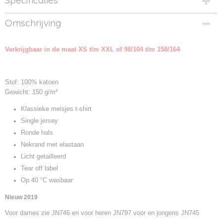
Specificaties
Productcode
Omschrijving
JN744-01
Productcode leverancier
Verkrijgbaar in de maat XS t/m XXL of 98/104 t/m 158/164
JN744
Stof: 100% katoen
Gewicht: 150 g/m²
Klassieke meisjes t-shirt
Single jersey
Ronde hals
Nekrand met elastaan
Licht getailleerd
Tear off label
Op 40 °C wasbaar
Nieuw 2019
Voor dames zie JN746 en voor heren JN797 voor en jongens JN745