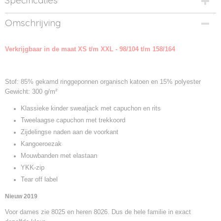
Specificaties
Productcode
Omschrijving
8026K-01
Productcode leverancier
Verkrijgbaar in de maat XS t/m XXL - 98/104 t/m 158/164
8026K
Stof: 85% gekamd ringgeponnen organisch katoen en 15% polyester
Gewicht: 300 g/m²
Klassieke kinder sweatjack met capuchon en rits
Tweelaagse capuchon met trekkoord
Zijdelingse naden aan de voorkant
Kangoeroezak
Mouwbanden met elastaan
YKK-zip
Tear off label
Nieuw 2019
Voor dames zie 8025 en heren 8026. Dus de hele familie in exact