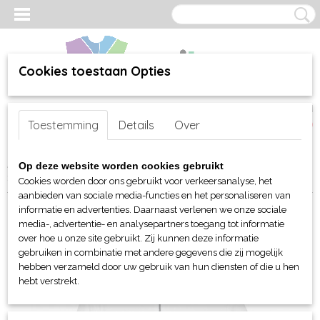
Cookies toestaan Opties
Inloggen
Registreren
UW WINKELWAGEN
Toestemming
Details
Over
Geen producten
(0)
Home
>
webshop
>
Per merk
>
James & Nicholson
>
Voor kinderen
Op deze website worden cookies gebruikt
>
Sweaters
> JN Kids Zip Hoody
Cookies worden door ons gebruikt voor verkeersanalyse, het
aanbieden van sociale media-functies en het personaliseren van
informatie en advertenties. Daarnaast verlenen we onze sociale
media-, advertentie- en analysepartners toegang tot informatie
over hoe u onze site gebruikt. Zij kunnen deze informatie
gebruiken in combinatie met andere gegevens die zij mogelijk
hebben verzameld door uw gebruik van hun diensten of die u hen
hebt verstrekt.