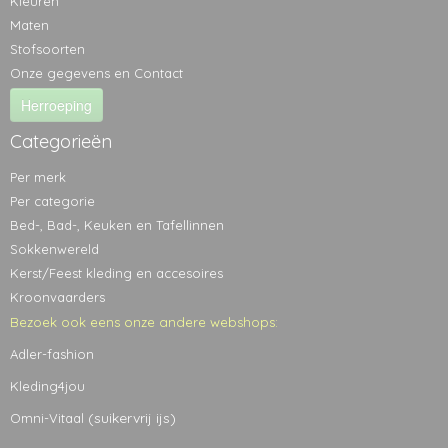
Kleuren
Maten
Stofsoorten
Onze gegevens en Contact
Herroeping
Categorieën
Per merk
Per categorie
Bed-, Bad-, Keuken en Tafellinnen
Sokkenwereld
Kerst/Feest kleding en accesoires
Kroonvaarders
Bezoek ook eens onze andere webshops:
Adler-fashion
Kleding4jou
(suikervrij ijs)
Omni-Vitaal