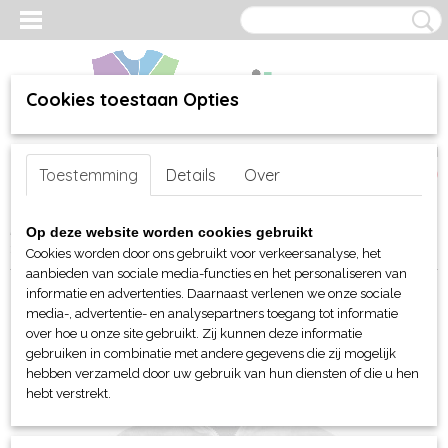
Cookies toestaan Opties
Inloggen
Registreren
UW WINKELWAGEN
Toestemming
Details
Over
Geen producten
(0)
Home
>
webshop
>
Per merk
>
James & Nicholson
>
Voor kinderen
Op deze website worden cookies gebruikt
>
Fleece
> JN Kids Full Zip Fleece
Cookies worden door ons gebruikt voor verkeersanalyse, het
aanbieden van sociale media-functies en het personaliseren van
informatie en advertenties. Daarnaast verlenen we onze sociale
media-, advertentie- en analysepartners toegang tot informatie
over hoe u onze site gebruikt. Zij kunnen deze informatie
gebruiken in combinatie met andere gegevens die zij mogelijk
hebben verzameld door uw gebruik van hun diensten of die u hen
hebt verstrekt.