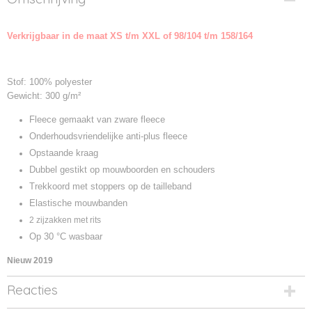
JN044K-01
Productcode leverancier
Verkrijgbaar in de maat XS t/m XXL of 98/104 t/m 158/164
JN044K
Stof: 100% polyester
Gewicht: 300 g/m²
Fleece gemaakt van zware fleece
Onderhoudsvriendelijke anti-plus fleece
Opstaande kraag
Dubbel gestikt op mouwboorden en schouders
Trekkoord met stoppers op de tailleband
Elastische mouwbanden
2 zijzakken met rits
Op 30 °C wasbaar
Nieuw 2019
Reacties