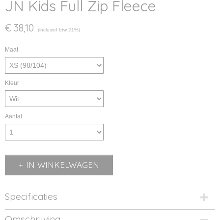
JN Kids Full Zip Fleece
€ 38,10
(inclusief btw 21%)
Maat
Kleur
Aantal
IN WINKELWAGEN
Specificaties
Productcode
Omschrijving