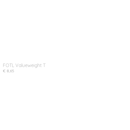
FOTL Valueweight T
€ 8,65