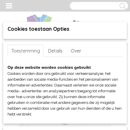
Cookies toestaan Opties
Inloggen
Registreren
UW WINKELWAGEN
Toestemming
Details
Over
Geen producten
(0)
Home
>
webshop
>
Per merk
>
James & Nicholson
>
Voor hem
>
T-
Op deze website worden cookies gebruikt
shirts
> JN Men's T Pocket
Cookies worden door ons gebruikt voor verkeersanalyse, het
aanbieden van sociale media-functies en het personaliseren van
informatie en advertenties. Daarnaast verlenen we onze sociale
media-, advertentie- en analysepartners toegang tot informatie
over hoe u onze site gebruikt. Zij kunnen deze informatie
gebruiken in combinatie met andere gegevens die zij mogelijk
hebben verzameld door uw gebruik van hun diensten of die u hen
hebt verstrekt.