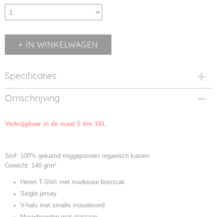
IN WINKELWAGEN
Specificaties
Productcode
Omschrijving
8004-01
Productcode leverancier
Verkrijgbaar in de maat S t/m 3XL
8004
Stof: 100% gekamd ringgeponnen organisch katoen
Gewicht: 140 g/m²
Heren T-Shirt met modieuse borstzak
Single jersey
V-hals met smalle mouwboord
Mouwboorden met elastaan