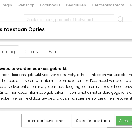
Begin
webshop
Lookbooks
Bedrukken
Herroepingsrecht
K
s toestaan Opties
, KEUKEN EN TAFELLINNEN
SOKKENWERELD
KERST/FEEST
emming
>
Voor hem
>
Polo's
Details
> JN Men's Polo Stripe
Over
JN Men's Polo Stripe
website worden cookies gebruikt
orden door ons gebruikt voor verkeersanalyse, het aanbieden van sociale m
€ 31,60
n het personaliseren van informatie en advertenties. Daarnaast verlenen we
(inclusief btw 21%)
dia-, advertentie- en analysepartners toegang tot informatie over hoe u onze
Zij kunnen deze informatie gebruiken in combinatie met andere gegevens di
Maat
Kleur
hebben verzameld door uw gebruik van hun diensten of die u hen hebt verst
Aantal
Later opnieuw tonen
Selectie toestaan
Alles 