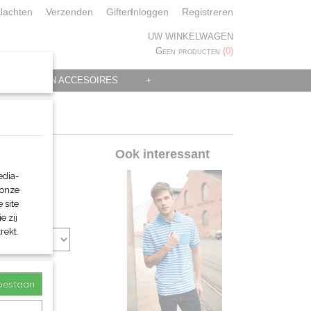
lachten
Verzenden
Giften
Inloggen
Registreren
UW WINKELWAGEN
Geen producten
(0)
 KLEDING EN ACCESOIRES
+
Ook interessant
edia-
 onze
 site
e zij
rekt.
toestaan