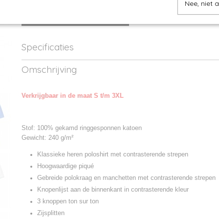
Nee, niet 
IN WINKELWAGEN
Specificaties
Productcode
JN728-01
Omschrijving
Productcode leverancier
JN728
Verkrijgbaar in de maat S t/m 3XL
Stof: 100% gekamd ringgesponnen katoen
Gewicht: 240 g/m²
Klassieke heren poloshirt met contrasterende strepen
Hoogwaardige piqué
Gebreide polokraag en manchetten met contrasterende strepen
Knopenlijst aan de binnenkant in contrasterende kleur
3 knoppen ton sur ton
Zijsplitten