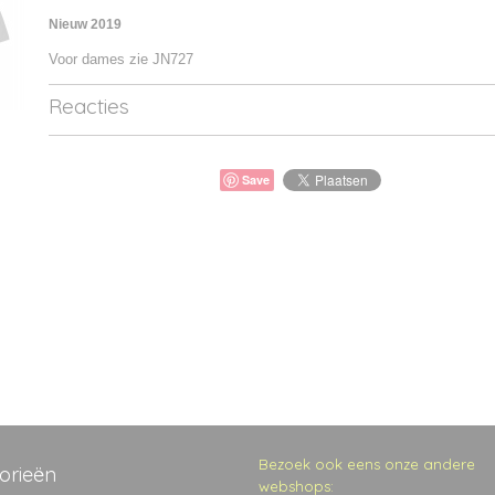
Nieuw 2019
Voor dames zie JN727
Reacties
Save
Bezoek ook eens onze andere
orieën
webshops: