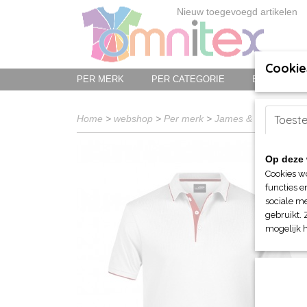
Nieuw toegevoegd artikelen
Cookie
PER MERK
PER CATEGORIE
BED-, BAD-
Home
>
webshop
>
Per merk
>
James & Nicholson
Toest
Op deze 
Cookies w
functies e
sociale me
gebruikt. 
mogelijk 