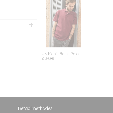
JN Men's Basic Polo
€ 29,95
Betaalmethodes