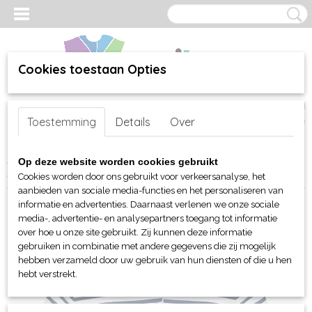
Cookies toestaan Opties
Inloggen
Registreren
UW WINKELWAGEN
Toestemming
Details
Over
Geen producten
(0)
Home
>
webshop
>
Per merk
>
James & Nicholson
>
Voor haar
>
Op deze website worden cookies gebruikt
Polo's
> JN Ladies Polo gestreept
Cookies worden door ons gebruikt voor verkeersanalyse, het
aanbieden van sociale media-functies en het personaliseren van
informatie en advertenties. Daarnaast verlenen we onze sociale
media-, advertentie- en analysepartners toegang tot informatie
over hoe u onze site gebruikt. Zij kunnen deze informatie
gebruiken in combinatie met andere gegevens die zij mogelijk
hebben verzameld door uw gebruik van hun diensten of die u hen
hebt verstrekt.