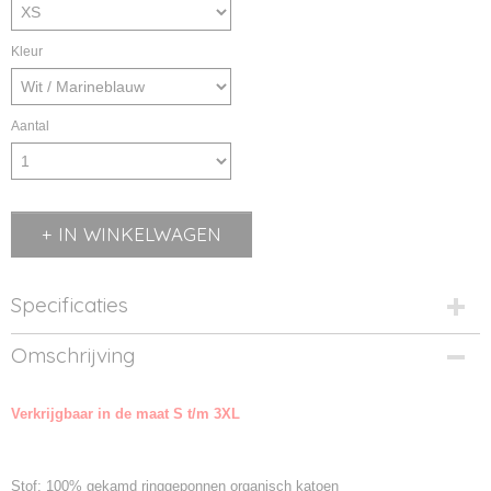
Kleur
Aantal
IN WINKELWAGEN
Specificaties
Productcode
Omschrijving
8029-01
Productcode leverancier
Verkrijgbaar in de maat S t/m 3XL
8029
Stof: 100% gekamd ringgeponnen organisch katoen