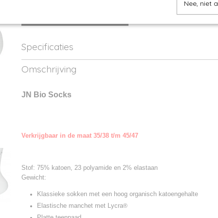
Nee, niet 
IN WINKELWAGEN
Specificaties
Productcode
8032-01
Omschrijving
Productcode leverancier
8032
JN Bio Socks
Verkrijgbaar in de maat 35/38 t/m 45/47
Stof: 75% katoen, 23 polyamide en 2% elastaan
Gewicht:
Klassieke sokken met een hoog organisch katoengehalte
Elastische manchet met Lycra
®
Platte teennaad