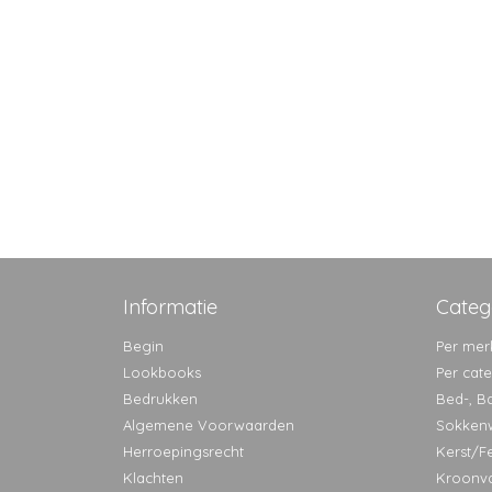
Informatie
Categ
Begin
Per mer
Lookbooks
Per cat
Bedrukken
Bed-, B
Algemene Voorwaarden
Sokken
Herroepingsrecht
Kerst/F
Klachten
Kroonv