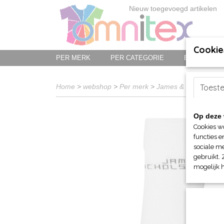
Nieuw toegevoegd artikelen
Cookie
PER MERK
PER CATEGORIE
BED-, BAD-
Home
>
webshop
>
Per merk
>
James & Nicholson
Toest
Op deze 
Cookies w
functies e
sociale me
gebruikt. 
mogelijk 