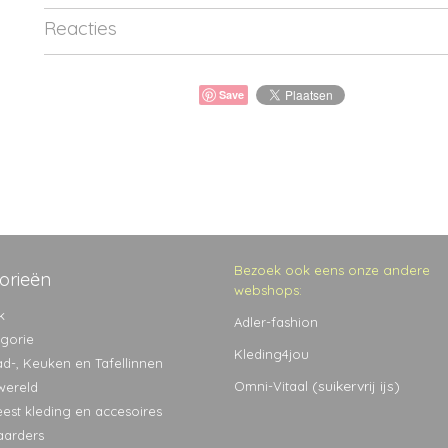
Reacties
Save
Bezoek ook eens onze andere
orieën
webshops:
k
Adler-fashion
egorie
Kleding4jou
ad-, Keuken en Tafellinnen
(suikervrij ijs)
Omni-Vitaal
wereld
eest kleding en accesoires
aarders