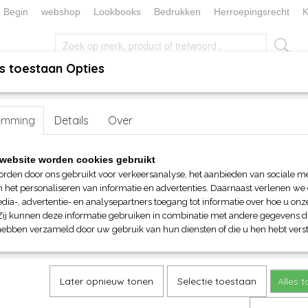
Begin
webshop
Lookbooks
Bedrukken
Herroepingsrecht
K
s toestaan Opties
, KEUKEN EN TAFELLINNEN
SOKKENWERELD
KERST/FEEST
emming
>
Sokken
> JN Bio Socks
Details
Over
JN Bio Socks
website worden cookies gebruikt
orden door ons gebruikt voor verkeersanalyse, het aanbieden van sociale m
€ 7,30
n het personaliseren van informatie en advertenties. Daarnaast verlenen we
(inclusief btw 21%)
dia-, advertentie- en analysepartners toegang tot informatie over hoe u onze
Zij kunnen deze informatie gebruiken in combinatie met andere gegevens di
Maat
Kleur
hebben verzameld door uw gebruik van hun diensten of die u hen hebt verst
Aantal
Later opnieuw tonen
Selectie toestaan
Alles 