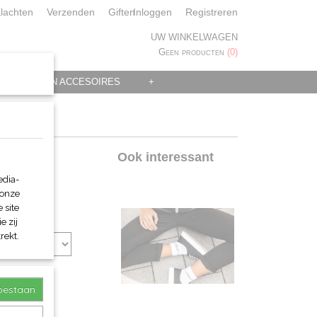
lachten
Verzenden
Giften
Inloggen
Registreren
UW WINKELWAGEN
Geen producten
(0)
 KLEDING EN ACCESOIRES
+
Ook interessant
edia-
 onze
 site
e zij
rekt.
toestaan