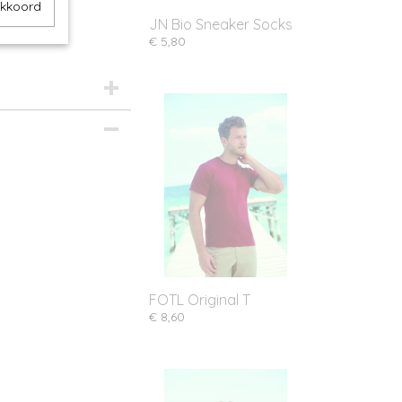
akkoord
JN Bio Sneaker Socks
€ 5,80
FOTL Original T
€ 8,60