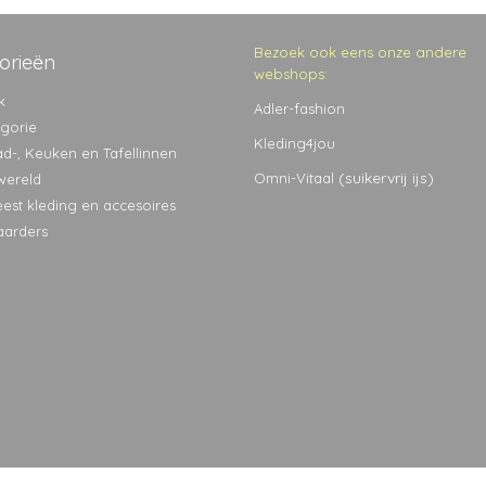
Bezoek ook eens onze andere
orieën
webshops:
k
Adler-fashion
egorie
Kleding4jou
ad-, Keuken en Tafellinnen
(suikervrij ijs)
Omni-Vitaal
wereld
eest kleding en accesoires
aarders