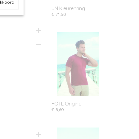
akkoord
JN Kleurenring
€ 71,50
FOTL Original T
€ 8,60