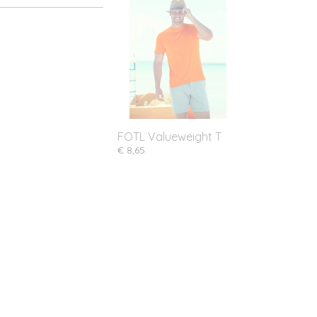
FOTL Valueweight T
€ 8,65