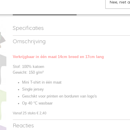
Nee, niet 
IN WINKELWAGEN
Specificaties
Productcode
JN504-01
Omschrijving
Productcode leverancier
JN504
Verkrijgbaar in één maat 14cm breed en 17cm lang
Stof: 100% katoen
Gewicht: 150 g/m²
Mini T-shirt in één maat
Single jersey
Geschikt voor printen en borduren van logo's
Op 40 °C wasbaar
Vanaf 25 stuks € 2,40
Reacties