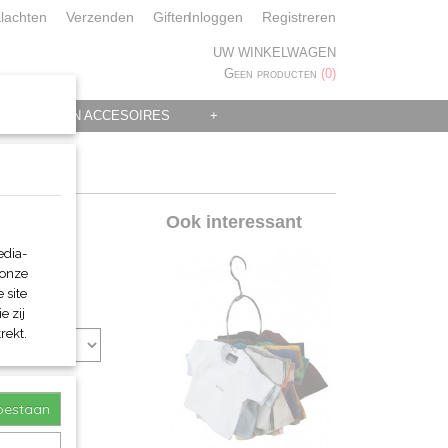
lachten
Verzenden
Giften
Inloggen
Registreren
UW WINKELWAGEN
Geen producten
(0)
 KLEDING EN ACCESOIRES
+
Ook interessant
edia-
 onze
 site
e zij
rekt.
toestaan