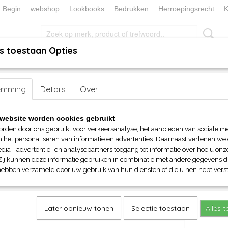
Begin
webshop
Lookbooks
Bedrukken
Herroepingsrecht
K
s toestaan Opties
, KEUKEN EN TAFELLINNEN
SOKKENWERELD
KERST/FEEST
emming
>
Mini T-shirts
> JN Mini T-shirt
Details
Over
JN Mini T-shirt
website worden cookies gebruikt
orden door ons gebruikt voor verkeersanalyse, het aanbieden van sociale m
€ 4,80
n het personaliseren van informatie en advertenties. Daarnaast verlenen we
(inclusief btw 21%)
dia-, advertentie- en analysepartners toegang tot informatie over hoe u onze
Zij kunnen deze informatie gebruiken in combinatie met andere gegevens di
Maat
Kleur
hebben verzameld door uw gebruik van hun diensten of die u hen hebt verst
Aantal
Later opnieuw tonen
Selectie toestaan
Alles 