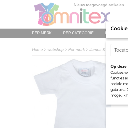
Nieuw toegevoegd artikelen
Cookie
PER MERK
PER CATEGORIE
BED-, BAD-
Home
>
webshop
>
Per merk
>
James & Nicholson
Toest
Op deze 
Cookies w
functies e
sociale me
gebruikt. 
mogelijk 