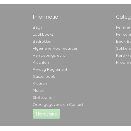
Informatie
Categ
Begin
Per mer
Lookbooks
Per cat
Bedrukken
Bed-, B
Algemene Voorwaarden
Sokken
Herroepingsrecht
Kerst/F
Klachten
Kroonv
Privacy Reglement
Gastenboek
Kleuren
Maten
Stofsoorten
Onze gegevens en Contact
Herroeping