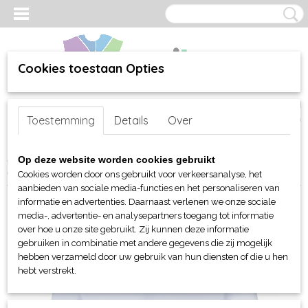
Cookies toestaan Opties
Inloggen
Registreren
UW WINKELWAGEN
Toestemming
Details
Over
Geen producten
(0)
Home
>
webshop
>
Per merk
>
J. Harvest & Frost
>
Overhemden
Op deze website worden cookies gebruikt
(Dames en Heren)
> JHF Black Bow 60 herenoverhemd
Cookies worden door ons gebruikt voor verkeersanalyse, het
aanbieden van sociale media-functies en het personaliseren van
informatie en advertenties. Daarnaast verlenen we onze sociale
media-, advertentie- en analysepartners toegang tot informatie
over hoe u onze site gebruikt. Zij kunnen deze informatie
gebruiken in combinatie met andere gegevens die zij mogelijk
hebben verzameld door uw gebruik van hun diensten of die u hen
hebt verstrekt.