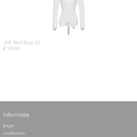
JHF Red Bow 20
€ 105,55
Informatie
Begin
Lookbooks