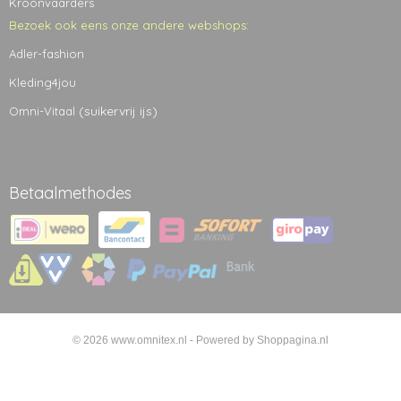
Kroonvaarders
Bezoek ook eens onze andere webshops:
Adler-fashion
Kleding4jou
(suikervrij ijs)
Omni-Vitaal
Betaalmethodes
© 2026 www.omnitex.nl - Powered by Shoppagina.nl