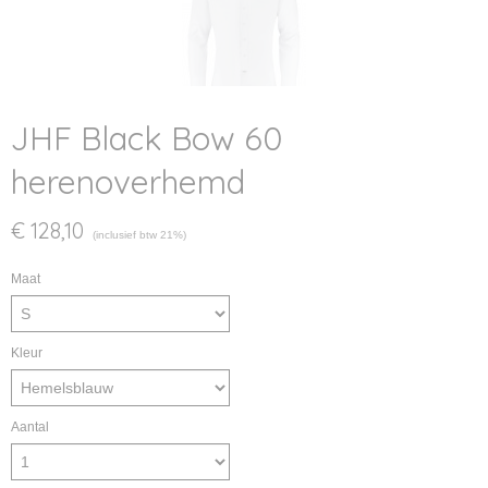
JHF Black Bow 60
herenoverhemd
€ 128,10
(inclusief btw 21%)
Maat
Kleur
Aantal