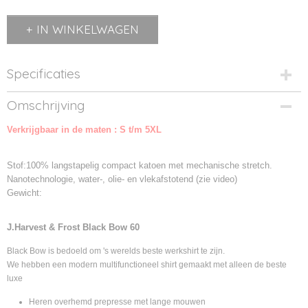
IN WINKELWAGEN
Specificaties
Productcode
Omschrijving
2906001-1
Verkrijgbaar in de maten : S t/m 5XL
Productcode leverancier
2906001
Stof:100% langstapelig compact katoen met mechanische stretch.
Nanotechnologie, water-, olie- en vlekafstotend (zie video)
Gewicht:
J.Harvest & Frost Black Bow 60
Black Bow is bedoeld om 's werelds beste werkshirt te zijn.
We hebben een modern multifunctioneel shirt gemaakt met alleen de beste
luxe
Heren overhemd prepresse met lange mouwen