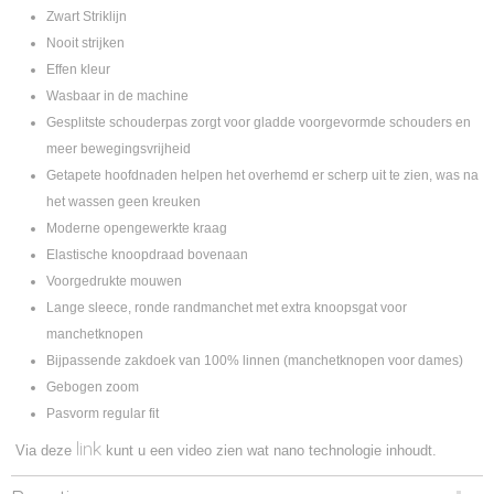
Zwart Striklijn
Nooit strijken
Effen kleur
Wasbaar in de machine
Gesplitste schouderpas zorgt voor gladde voorgevormde schouders en
meer bewegingsvrijheid
Getapete hoofdnaden helpen het overhemd er scherp uit te zien, was na
het wassen geen kreuken
Moderne opengewerkte kraag
Elastische knoopdraad bovenaan
Voorgedrukte mouwen
Lange sleece, ronde randmanchet met extra knoopsgat voor
manchetknopen
Bijpassende zakdoek van 100% linnen (manchetknopen voor dames)
Gebogen zoom
Pasvorm regular fit
link
Via deze
kunt u een video zien wat nano technologie inhoudt.