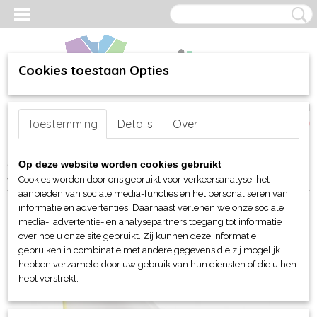
Cookies toestaan Opties
Inloggen
Registreren
UW WINKELWAGEN
Toestemming
Details
Over
Geen producten
(0)
Home
>
webshop
>
Per merk
>
J. Harvest & Frost
>
Accessoires
>
Op deze website worden cookies gebruikt
JHF The White Handkerchief
Cookies worden door ons gebruikt voor verkeersanalyse, het
aanbieden van sociale media-functies en het personaliseren van
informatie en advertenties. Daarnaast verlenen we onze sociale
media-, advertentie- en analysepartners toegang tot informatie
over hoe u onze site gebruikt. Zij kunnen deze informatie
gebruiken in combinatie met andere gegevens die zij mogelijk
hebben verzameld door uw gebruik van hun diensten of die u hen
hebt verstrekt.