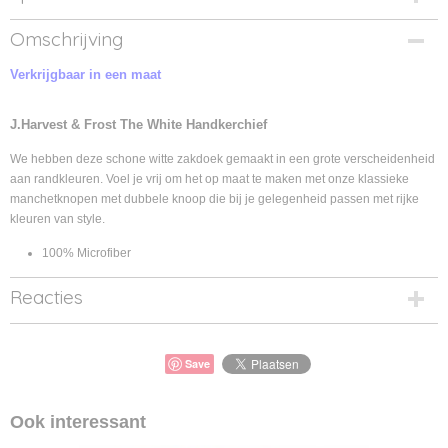
Productcode
Omschrijving
2920100-1
Verkrijgbaar in een maat
Productcode leverancier
2920100
J.Harvest & Frost The White Handkerchief
We hebben deze schone witte zakdoek gemaakt in een grote verscheidenheid
aan randkleuren. Voel je vrij om het op maat te maken met onze klassieke
manchetknopen met dubbele knoop die bij je gelegenheid passen met rijke
kleuren van style.
100% Microfiber
Reacties
Save
Ook interessant