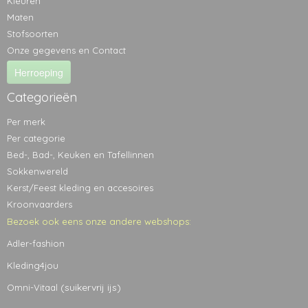
Kleuren
Maten
Stofsoorten
Onze gegevens en Contact
Herroeping
Categorieën
Per merk
Per categorie
Bed-, Bad-, Keuken en Tafellinnen
Sokkenwereld
Kerst/Feest kleding en accesoires
Kroonvaarders
Bezoek ook eens onze andere webshops:
Adler-fashion
Kleding4jou
(suikervrij ijs)
Omni-Vitaal