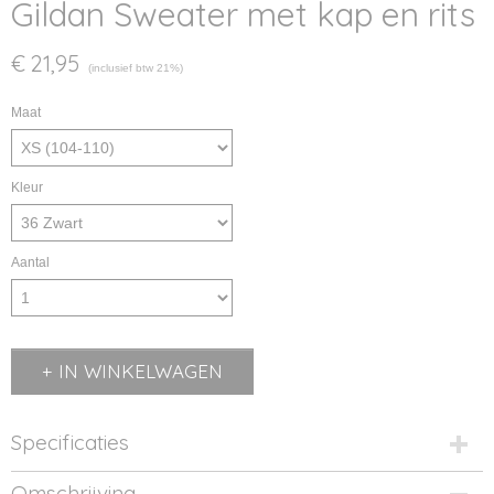
Gildan Sweater met kap en rits
€ 21,95
(inclusief btw 21%)
Maat
Kleur
Aantal
IN WINKELWAGEN
Specificaties
Productcode
Omschrijving