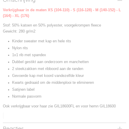
GIL18600B-36
Verkrijgbaar in de maten XS (104-110) - S (116-128) - M (140-152) - L
Productcode leverancier
(164) - XL (176)
GIL18600B
Stof: 50% katoen en 50% polyester, voorgekrompen fleece
Gewicht: 280 gr/m2
Kinder sweater met kap en hele rits
Nylon rits
1x1 rib met spandex
Dubbel gestikt aan onderzoom en manchetten
2 steekzakken met ribboord aan de randen
Gevoerde kap met koord vandezelfde kleur
Kwarts gedraaid om de middenplooi te elimineren
Satijnen label
Normale pasvorm
Ook verkrijgbaar voor haar zie GIL18600FL en voor hemn GIL18600
Reacties