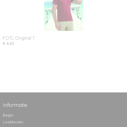
FOTL Original T
€ 8,60
Informatie
Begin
Lookbooks