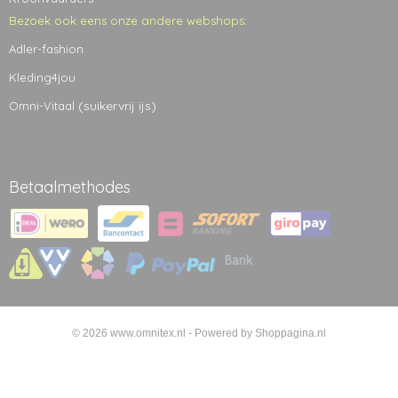
Bezoek ook eens onze andere webshops:
Adler-fashion
Kleding4jou
(suikervrij ijs)
Omni-Vitaal
Betaalmethodes
© 2026 www.omnitex.nl - Powered by Shoppagina.nl