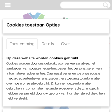
Cookies toestaan Opties
Inloggen
Registreren
UW WINKELWAGEN
Toestemming
Details
Over
Geen producten
(0)
Home
>
webshop
>
Per merk
>
Gildan
>
Voor kinderen
>
Sweaters
Op deze website worden cookies gebruikt
> Gildan Sweater met kap en rits
Cookies worden door ons gebruikt voor verkeersanalyse, het
aanbieden van sociale media-functies en het personaliseren van
informatie en advertenties. Daarnaast verlenen we onze sociale
media-, advertentie- en analysepartners toegang tot informatie
over hoe u onze site gebruikt. Zij kunnen deze informatie
gebruiken in combinatie met andere gegevens die zij mogelijk
hebben verzameld door uw gebruik van hun diensten of die u hen
hebt verstrekt.