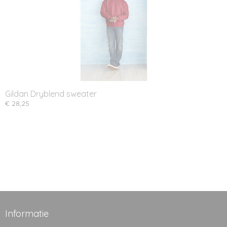
Gildan Dryblend sweater
€ 28,25
Informatie