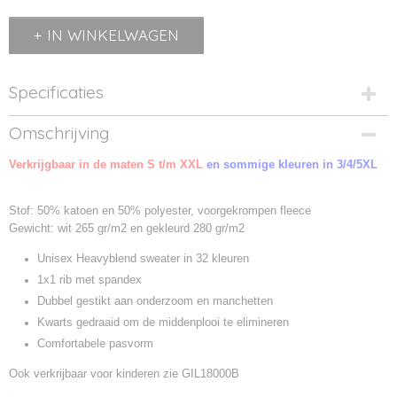
IN WINKELWAGEN
Specificaties
Productcode
Omschrijving
GIL18000-1
Verkrijgbaar in de maten S t/m XXL
Productcode leverancier
en sommige kleuren in 3/4/5XL
GIL18000
Stof: 50% katoen en 50% polyester, voorgekrompen fleece
Gewicht: wit 265 gr/m2 en gekleurd 280 gr/m2
Unisex Heavyblend sweater in 32 kleuren
1x1 rib met spandex
Dubbel gestikt aan onderzoom en manchetten
Kwarts gedraaid om de middenplooi te elimineren
Comfortabele pasvorm
Ook verkrijbaar voor kinderen zie GIL18000B