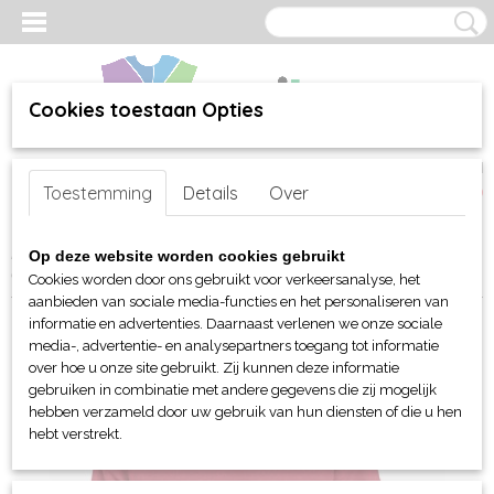
Cookies toestaan Opties
Inloggen
Registreren
UW WINKELWAGEN
Toestemming
Details
Over
Geen producten
(0)
Home
>
webshop
>
Per merk
>
Gildan
>
Voor hem
>
Sweaters
>
Op deze website worden cookies gebruikt
Gildan Heavyblend Sweater unisex
Cookies worden door ons gebruikt voor verkeersanalyse, het
aanbieden van sociale media-functies en het personaliseren van
informatie en advertenties. Daarnaast verlenen we onze sociale
media-, advertentie- en analysepartners toegang tot informatie
over hoe u onze site gebruikt. Zij kunnen deze informatie
gebruiken in combinatie met andere gegevens die zij mogelijk
hebben verzameld door uw gebruik van hun diensten of die u hen
hebt verstrekt.