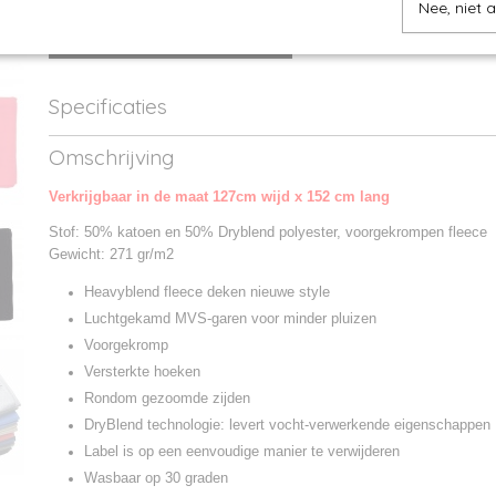
Nee, niet 
IN WINKELWAGEN
Specificaties
Productcode
GIL18900-138327
Omschrijving
Productcode leverancier
GIL18900
Verkrijgbaar in de maat 127cm wijd x 152 cm lang
Stof: 50% katoen en 50% Dryblend polyester, voorgekrompen fleece
Gewicht: 271 gr/m2
Heavyblend fleece deken nieuwe style
Luchtgekamd MVS-garen voor minder pluizen
Voorgekromp
Versterkte hoeken
Rondom gezoomde zijden
DryBlend technologie: levert vocht-verwerkende eigenschappen
Label is op een eenvoudige manier te verwijderen
Wasbaar op 30 graden