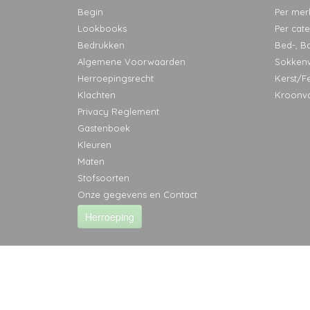
Begin
Per mer
Lookbooks
Per cat
Bedrukken
Bed-, B
Algemene Voorwaarden
Sokken
Herroepingsrecht
Kerst/F
Klachten
Kroonv
Privacy Reglement
Gastenboek
Kleuren
Maten
Stofsoorten
Onze gegevens en Contact
Herroeping