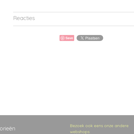
Reacties
Save
Bezoek ook eens onze andere
orieën
webshops: