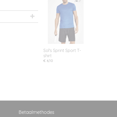
Sol's Sprint Sport T-
shirt
€ 6,10
Betaalmethodes