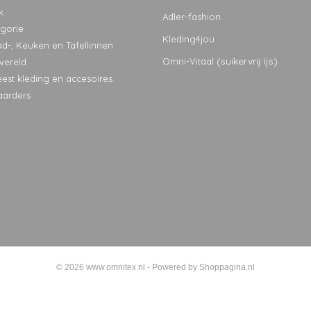
k
Adler-fashion
egorie
Kleding4jou
ad-, Keuken en Tafellinnen
(suikervrij ijs)
Omni-Vitaal
wereld
eest kleding en accesoires
aarders
© 2026 www.omnitex.nl - Powered by Shoppagina.nl