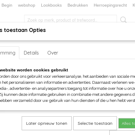
Begin
webshop
Lookbooks
Bedrukken
Herroepingsrecht
K
s toestaan Opties
, KEUKEN EN TAFELLINNEN
SOKKENWERELD
KERST/FEEST
ens
emming
> Gildan Heavy blend deken (127x152cm)
Details
Over
Gildan Heavy blend deken (1
website worden cookies gebruikt
orden door ons gebruikt voor verkeersanalyse, het aanbieden van sociale m
€ 24,00
n het personaliseren van informatie en advertenties. Daarnaast verlenen we
(inclusief btw 21%)
dia-, advertentie- en analysepartners toegang tot informatie over hoe u onze
Zij kunnen deze informatie gebruiken in combinatie met andere gegevens di
Maat
Kleur
hebben verzameld door uw gebruik van hun diensten of die u hen hebt verst
Aantal
Later opnieuw tonen
Selectie toestaan
Alles 