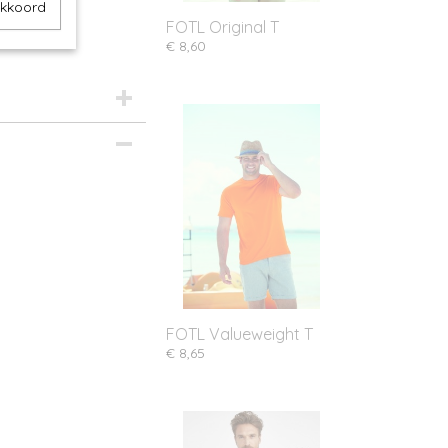
akkoord
FOTL Original T
€ 8,60
FOTL Valueweight T
€ 8,65