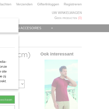
lachten
Verzenden
Giften
Inloggen
Registreren
UW WINKELWAGEN
Geen producten
(0)
 KLEDING EN ACCESOIRES
+
27x152cm)
Ook interessant
edia-
 onze
 site
e zij
rekt.
toestaan