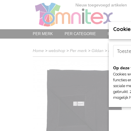
Nieuw toegevoegd artikelen
Cookie
PER MERK
PER CATEGORIE
BED-, BAD-
Home
>
webshop
>
Per merk
>
Gildan
>
Fleece dek
Toest
Op deze 
Cookies w
functies e
sociale me
gebruikt. 
mogelijk 