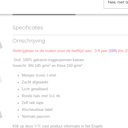
Nee, niet 
IN WINKELWAGEN
Specificaties
Productcode
610250-1
Omschrijving
Productcode leverancier
610250
Verkrijgbaar in de maten voor de leeftijd van: 3-4 jaar (
104
) t/m 1
Stof: 100% gekamd ringgesponnen katoen
Gewicht: Wit 145 gr/m² en Kleur 150 gr/m²
Meisjes Iconic t-shirt
Zacht afgewerkt
Licht getailleerd
Ronde hals met 1x1 rib
Zelf nek tape
Afscheurbaar label
Normale pasvorn
link
Klik op deze
voor product informatie in het Engels