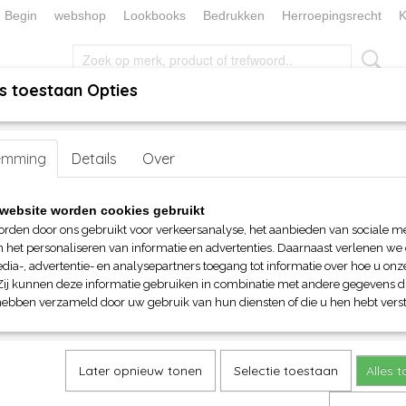
Begin
webshop
Lookbooks
Bedrukken
Herroepingsrecht
K
s toestaan Opties
, KEUKEN EN TAFELLINNEN
SOKKENWERELD
KERST/FEEST
emming
oor kinderen
>
Details
T-shirts
> FOTL Girls Iconic T
Over
FOTL Girls Iconic T
website worden cookies gebruikt
orden door ons gebruikt voor verkeersanalyse, het aanbieden van sociale m
€ 6,60
n het personaliseren van informatie en advertenties. Daarnaast verlenen we
(inclusief btw 21%)
dia-, advertentie- en analysepartners toegang tot informatie over hoe u onze
Zij kunnen deze informatie gebruiken in combinatie met andere gegevens di
Maat
Kleur
hebben verzameld door uw gebruik van hun diensten of die u hen hebt verst
Aantal
Later opnieuw tonen
Selectie toestaan
Alles 