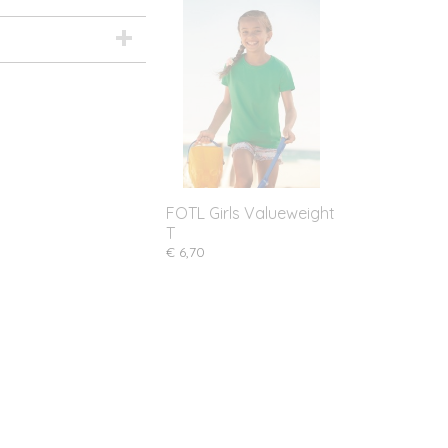
FOTL Girls Valueweight
T
€ 6,70