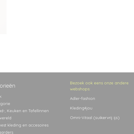
Bezoek ook eens onze andere
orieën
webshops:
k
Adler-fashion
egorie
Kleding4jou
ad-, Keuken en Tafellinnen
(suikervrij ijs)
Omni-Vitaal
wereld
eest kleding en accesoires
aarders