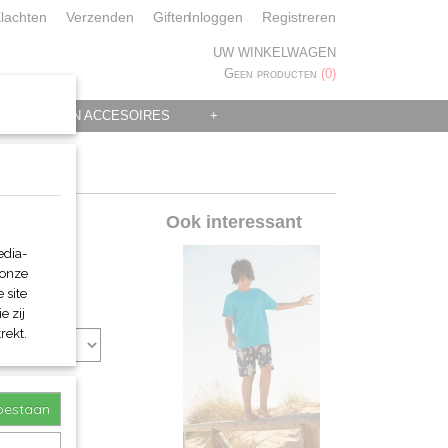
lachten
Verzenden
Giften
Inloggen
Registreren
UW WINKELWAGEN
Geen producten
(0)
 KLEDING EN ACCESOIRES
+
Ook interessant
edia-
 onze
 site
e zij
rekt.
toestaan