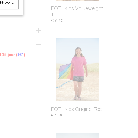
akkoord
FOTL Kids Valueweight
T
€ 6,30
4-15 jaar (
164
)
FOTL Kids Original Tee
€ 5,80