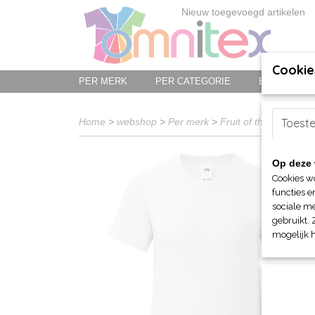
Nieuw toegevoegd artikelen
Cookie
PER MERK
PER CATEGORIE
BED-, BAD-
Home
>
webshop
>
Per merk
>
Fruit of the Loom
Toest
>
V
Op deze 
Cookies w
functies e
sociale me
gebruikt. 
mogelijk 