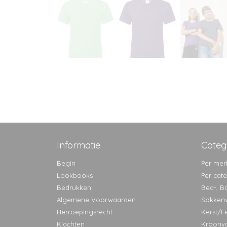
Informatie
Categ
Begin
Per mer
Lookbooks
Per cat
Bedrukken
Bed-, B
Algemene Voorwaarden
Sokken
Herroepingsrecht
Kerst/F
Klachten
Kroonv