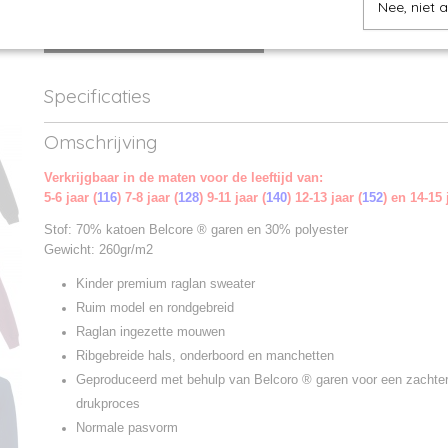
Nee, niet 
IN WINKELWAGEN
Specificaties
Productcode
620330-1
Omschrijving
Productcode leverancier
LS620330
Verkrijgbaar in de maten voor de leeftijd van:
5-6 jaar (
116
) 7-8 jaar (
128
) 9-11 jaar (
140
) 12-13 jaar (
152
) en 14-15 
Stof: 70% katoen Belcore ® garen en 30% polyester
Gewicht: 260gr/m2
Kinder premium raglan sweater
Ruim model en rondgebreid
Raglan ingezette mouwen
Ribgebreide hals, onderboord en manchetten
Geproduceerd met behulp van Belcoro ® garen voor een zachter
drukproces
Normale pasvorm