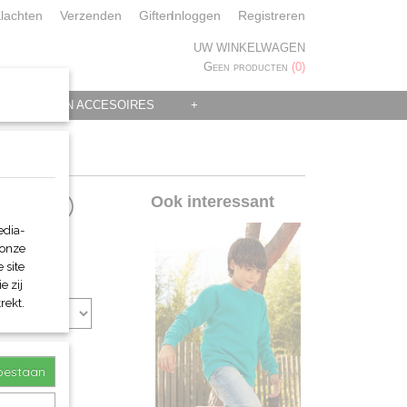
lachten
Verzenden
Giften
Inloggen
Registreren
UW WINKELWAGEN
Geen producten
(0)
 KLEDING EN ACCESOIRES
+
emium)
Ook interessant
edia-
 onze
 site
e zij
rekt.
toestaan