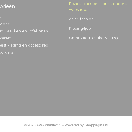
Bezoek ook eens onze andere
orieën
webshops:
k
Adler-fashion
egorie
Kleding4jou
ad-, Keuken en Tafellinnen
(suikervrij ijs)
Omni-Vitaal
wereld
eest kleding en accesoires
aarders
© 2026 www.omnitex.nl - Powered by Shoppagina.nl