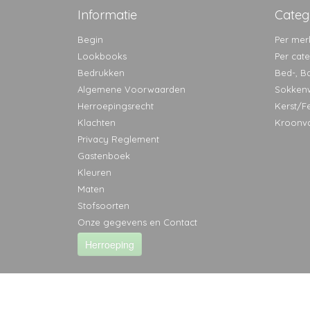
Informatie
Categ
Begin
Per mer
Lookbooks
Per cat
Bedrukken
Bed-, B
Algemene Voorwaarden
Sokken
Herroepingsrecht
Kerst/F
Klachten
Kroonv
Privacy Reglement
Gastenboek
Kleuren
Maten
Stofsoorten
Onze gegevens en Contact
Herroeping