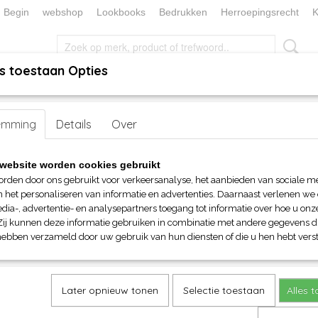
Begin
webshop
Lookbooks
Bedrukken
Herroepingsrecht
K
s toestaan Opties
, KEUKEN EN TAFELLINNEN
SOKKENWERELD
KERST/FEEST
emming
oor kinderen
>
Details
Sweaters
> FOTL Kids Raglan Sweat (Premium)
Over
FOTL Kids Raglan Sweat (Pr
website worden cookies gebruikt
orden door ons gebruikt voor verkeersanalyse, het aanbieden van sociale m
€ 17,85
n het personaliseren van informatie en advertenties. Daarnaast verlenen we
(inclusief btw 21%)
dia-, advertentie- en analysepartners toegang tot informatie over hoe u onze
Zij kunnen deze informatie gebruiken in combinatie met andere gegevens di
Maat
Kleur
hebben verzameld door uw gebruik van hun diensten of die u hen hebt verst
Aantal
Later opnieuw tonen
Selectie toestaan
Alles 