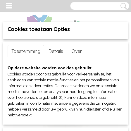
Cookies toestaan Opties
Inloggen
Registreren
UW WINKELWAGEN
Toestemming
Details
Over
Geen producten
(0)
Home
>
webshop
>
Per merk
>
Fruit of the Loom
>
Voor kinderen
>
Op deze website worden cookies gebruikt
Sweaters
> FOTL Kids Hooded Sweat (Classic)
Cookies worden door ons gebruikt voor verkeersanalyse, het
aanbieden van sociale media-functies en het personaliseren van
informatie en advertenties. Daarnaast verlenen we onze sociale
media-, advertentie- en analysepartners toegang tot informatie
over hoe u onze site gebruikt. Zij kunnen deze informatie
gebruiken in combinatie met andere gegevens die zij mogelijk
hebben verzameld door uw gebruik van hun diensten of die u hen
hebt verstrekt.