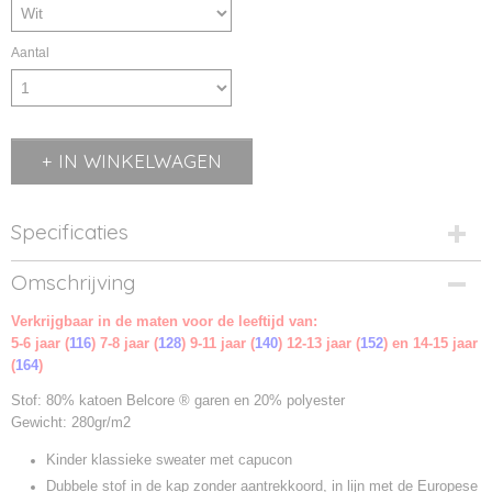
Aantal
IN WINKELWAGEN
Specificaties
Productcode
Omschrijving
620430-1
Verkrijgbaar in de maten voor de leeftijd van:
Productcode leverancier
5-6 jaar (
620430
116
) 7-8 jaar (
128
) 9-11 jaar (
140
) 12-13 jaar (
152
) en 14-15 jaar
(
164
)
Stof: 80% katoen Belcore ® garen en 20% polyester
Gewicht: 280gr/m2
Kinder klassieke sweater met capucon
Dubbele stof in de kap zonder aantrekkoord, in lijn met de Europese