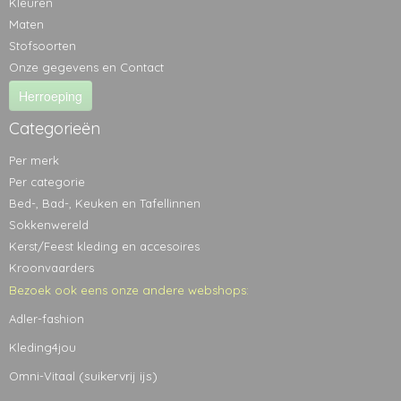
Kleuren
Maten
Stofsoorten
Onze gegevens en Contact
Herroeping
Categorieën
Per merk
Per categorie
Bed-, Bad-, Keuken en Tafellinnen
Sokkenwereld
Kerst/Feest kleding en accesoires
Kroonvaarders
Bezoek ook eens onze andere webshops:
Adler-fashion
Kleding4jou
(suikervrij ijs)
Omni-Vitaal